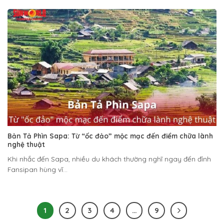
Bản Tả Phìn Sapa: Từ “ốc đảo” mộc mạc đến điểm chữa lành
nghệ thuật
Khi nhắc đến Sapa, nhiều du khách thường nghĩ ngay đến đỉnh
Fansipan hùng vĩ...
1
2
3
4
…
9