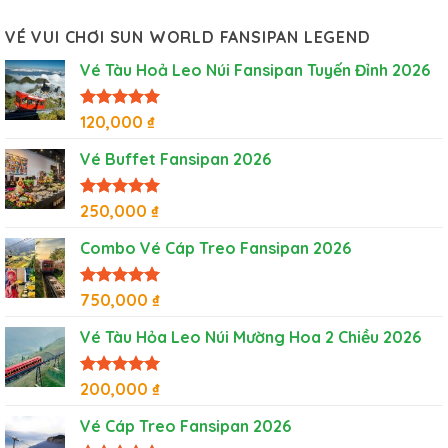
VÉ VUI CHƠI SUN WORLD FANSIPAN LEGEND
Vé Tàu Hoả Leo Núi Fansipan Tuyến Đỉnh 2026
Được xếp
120,000
₫
hạng
5
5
sao
Vé Buffet Fansipan 2026
Được xếp
250,000
₫
hạng
5
5
sao
Combo Vé Cáp Treo Fansipan 2026
Được xếp
750,000
₫
hạng
5
5
sao
Vé Tàu Hỏa Leo Núi Mường Hoa 2 Chiều 2026
Được xếp
200,000
₫
hạng
5
5
sao
Vé Cáp Treo Fansipan 2026