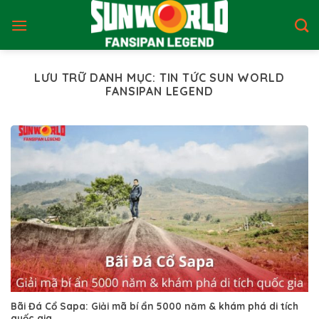
Bỏ
qua
nội
dung
LƯU TRỮ DANH MỤC:
TIN TỨC SUN WORLD
FANSIPAN LEGEND
Bãi Đá Cổ Sapa: Giải mã bí ẩn 5000 năm & khám phá di tích
quốc gia