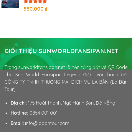
Được xếp
550,000
₫
hạng
5
5
sao
GIỚI THIỆU SUNWORLDFANSIPAN.NET
Trang sunworldfansipan.net là nền tảng đặt vé QR Code
cho Sun World Fansipan Legend được vận hành bởi
CÔNG TY TNHH THƯƠNG MẠI DỊCH VỤ LA BÀN (La Bàn
Tour).
Địa chỉ:
175 Hoài Thanh, Ngũ Hành Sơn, Đà Nẵng
Hotline:
0854 001 001
Email:
info@labantour.com