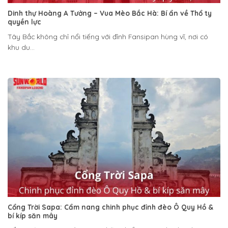
Dinh thự Hoàng A Tưởng – Vua Mèo Bắc Hà: Bí ẩn về Thổ ty
quyền lực
Tây Bắc không chỉ nổi tiếng với đỉnh Fansipan hùng vĩ, nơi có
khu du...
Cổng Trời Sapa: Cẩm nang chinh phục đỉnh đèo Ô Quy Hồ &
bí kíp săn mây