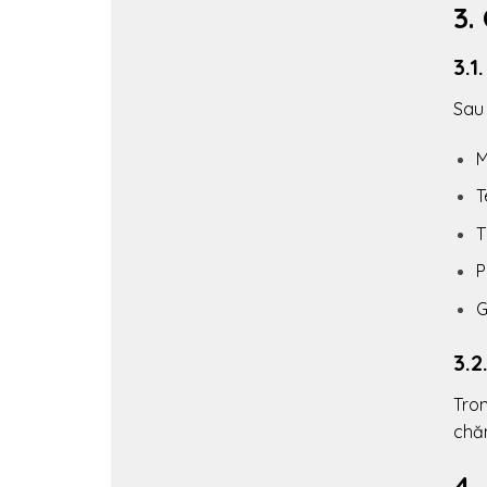
3.
3.1
Sau
M
T
T
P
G
3.2
Tron
chă
4.