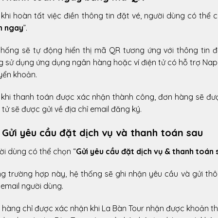
khi hoàn tất việc điền thông tin đặt vé, người dùng có thể c
h ngay
”.
thống sẽ tự động hiển thị mã QR tương ứng với thông tin đ
 sử dụng ứng dụng ngân hàng hoặc ví điện tử có hỗ trợ Napas
yển khoản.
 khi thanh toán được xác nhận thành công, đơn hàng sẽ đượ
 tử sẽ được gửi về địa chỉ email đăng ký.
. Gửi yêu cầu đặt dịch vụ và thanh toán sau
ời dùng có thể chọn “
Gửi yêu cầu đặt dịch vụ & thanh toán 
ng trường hợp này, hệ thống sẽ ghi nhận yêu cầu và gửi th
email người dùng.
hàng chỉ được xác nhận khi La Bàn Tour nhận được khoản tha