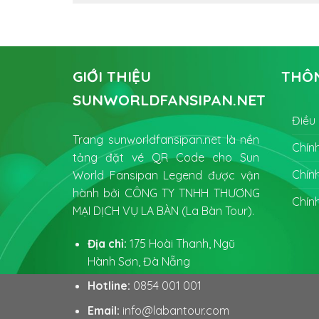
GIỚI THIỆU
THÔN
SUNWORLDFANSIPAN.NET
Điều
Trang sunworldfansipan.net là nền
Chín
tảng đặt vé QR Code cho Sun
Chín
World Fansipan Legend được vận
hành bởi CÔNG TY TNHH THƯƠNG
Chín
MẠI DỊCH VỤ LA BÀN (La Bàn Tour).
Địa chỉ:
175 Hoài Thanh, Ngũ
Hành Sơn, Đà Nẵng
Hotline:
0854 001 001
Email:
info@labantour.com