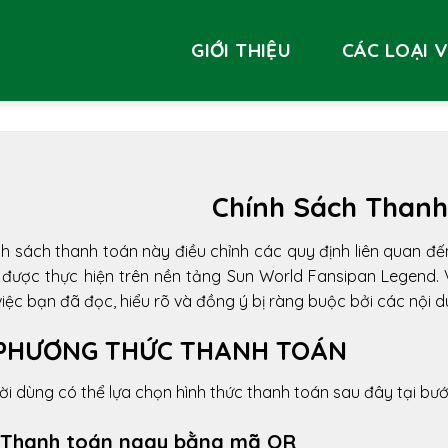
GIỚI THIỆU
CÁC LOẠI 
Chính Sách Thanh
h sách thanh toán này điều chỉnh các quy định liên quan đến
 được thực hiện trên nền tảng Sun World Fansipan Legend. 
việc bạn đã đọc, hiểu rõ và đồng ý bị ràng buộc bởi các nội 
 PHƯƠNG THỨC THANH TOÁN
i dùng có thể lựa chọn hình thức thanh toán sau đây tại bướ
1. Thanh toán ngay bằng mã QR