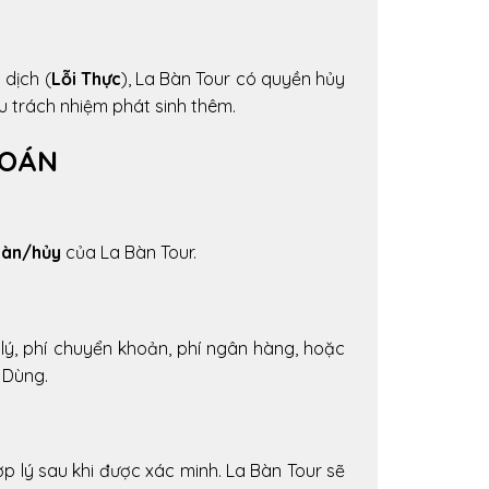
 dịch (
Lỗi Thực
), La Bàn Tour có quyền hủy
u trách nhiệm phát sinh thêm.
TOÁN
oàn/hủy
của La Bàn Tour.
lý, phí chuyển khoản, phí ngân hàng, hoặc
 Dùng.
ợp lý sau khi được xác minh. La Bàn Tour sẽ