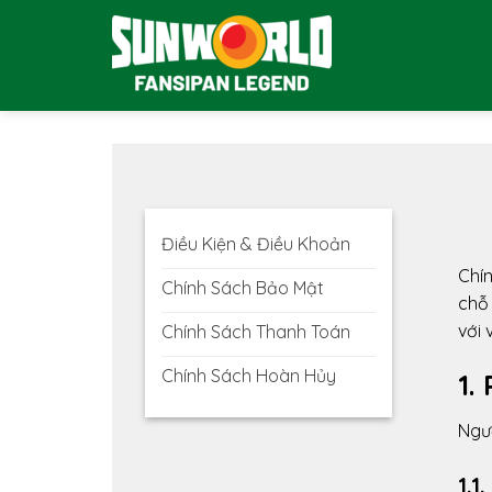
Bỏ
qua
nội
dung
Điều Kiện & Điều Khoản
Chín
Chính Sách Bảo Mật
chỗ
với 
Chính Sách Thanh Toán
Chính Sách Hoàn Hủy
1.
Ngườ
1.