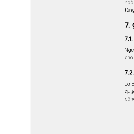
hoà
từng
7.
7.1
Ngườ
cho 
7.2
La 
quyế
côn