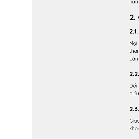
hạn
2.
2.1
Mọi
tha
cần
2.
Đối 
biểu
2.3
Gia
khoả