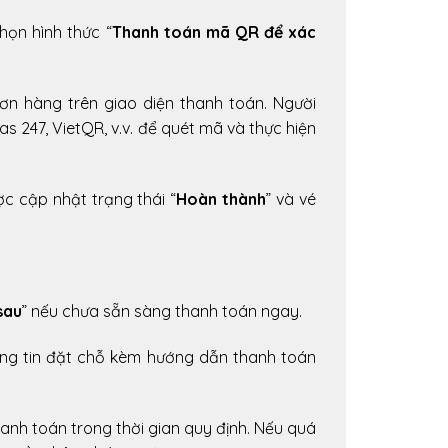
họn hình thức “
Thanh toán mã QR để xác
ơn hàng trên giao diện thanh toán. Người
 247, VietQR, v.v. để quét mã và thực hiện
c cập nhật trạng thái “
Hoàn thành
” và vé
sau
” nếu chưa sẵn sàng thanh toán ngay.
ông tin đặt chỗ kèm hướng dẫn thanh toán
nh toán trong thời gian quy định. Nếu quá