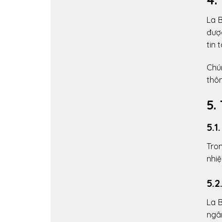
La 
đượ
tin 
Chún
thôn
5.
5.1
Tro
nhiệ
5.2
La B
ngân