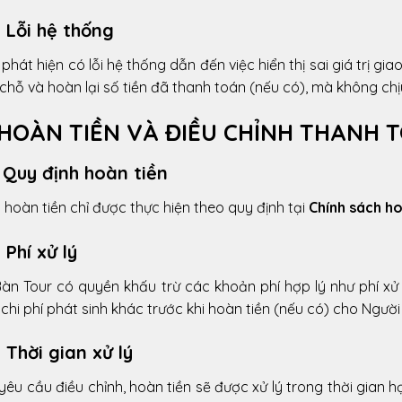
. Lỗi hệ thống
phát hiện có lỗi hệ thống dẫn đến việc hiển thị sai giá trị giao
chỗ và hoàn lại số tiền đã thanh toán (nếu có), mà không chị
 HOÀN TIỀN VÀ ĐIỀU CHỈNH THANH 
. Quy định hoàn tiền
 hoàn tiền chỉ được thực hiện theo quy định tại
Chính sách h
. Phí xử lý
àn Tour có quyền khấu trừ các khoản phí hợp lý như phí xử 
chi phí phát sinh khác trước khi hoàn tiền (nếu có) cho Người
. Thời gian xử lý
yêu cầu điều chỉnh, hoàn tiền sẽ được xử lý trong thời gian h