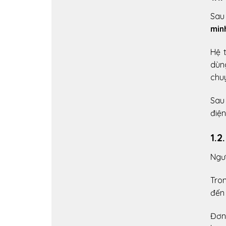
Sau 
min
Hệ 
dùng
chu
Sau
điện
1.2
Ngư
Tro
đến 
Đơn 