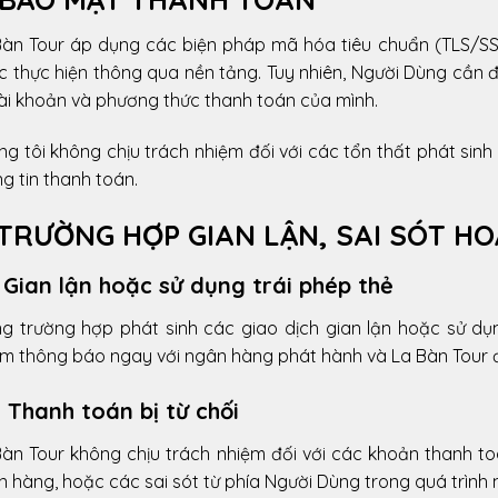
Bàn Tour áp dụng các biện pháp mã hóa tiêu chuẩn (TLS/SS
c thực hiện thông qua nền tảng. Tuy nhiên, Người Dùng cần
tài khoản và phương thức thanh toán của mình.
g tôi không chịu trách nhiệm đối với các tổn thất phát sinh 
g tin thanh toán.
 TRƯỜNG HỢP GIAN LẬN, SAI SÓT HO
. Gian lận hoặc sử dụng trái phép thẻ
ng trường hợp phát sinh các giao dịch gian lận hoặc sử dụ
m thông báo ngay với ngân hàng phát hành và La Bàn Tour để
. Thanh toán bị từ chối
àn Tour không chịu trách nhiệm đối với các khoản thanh toá
 hàng, hoặc các sai sót từ phía Người Dùng trong quá trình 