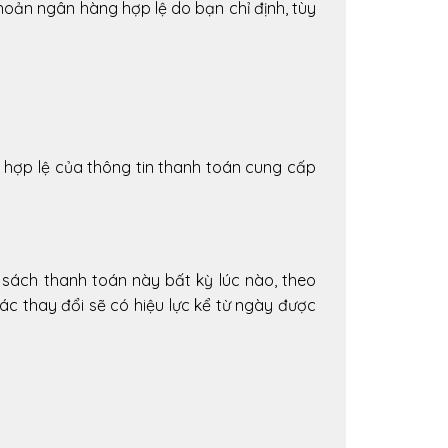
oản ngân hàng hợp lệ do bạn chỉ định, tùy
à hợp lệ của thông tin thanh toán cung cấp
 sách thanh toán này bất kỳ lúc nào, theo
ác thay đổi sẽ có hiệu lực kể từ ngày được