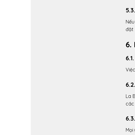
5.3
Nếu 
đặt 
6.
6.1
Việc
6.2
La B
các 
6.3
Mọi 