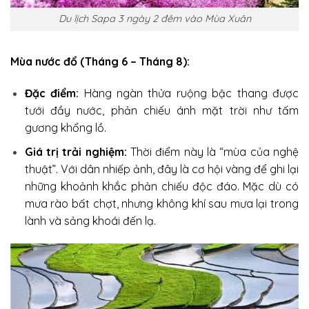
Du lịch Sapa 3 ngày 2 đêm vào Mùa Xuân
Mùa nước đổ (Tháng 6 – Tháng 8):
Đặc điểm:
Hàng ngàn thửa ruộng bậc thang được
tưới đầy nước, phản chiếu ánh mặt trời như tấm
gương khổng lồ.
Giá trị trải nghiệm:
Thời điểm này là “mùa của nghệ
thuật”. Với dân nhiếp ảnh, đây là cơ hội vàng để ghi lại
những khoảnh khắc phản chiếu độc đáo. Mặc dù có
mưa rào bất chợt, nhưng không khí sau mưa lại trong
lành và sảng khoái đến lạ.