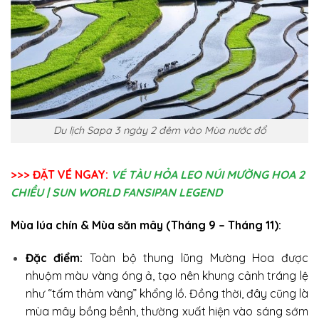
Du lịch Sapa 3 ngày 2 đêm vào Mùa nước đổ
>>> ĐẶT VÉ NGAY:
VÉ TÀU HỎA LEO NÚI MƯỜNG HOA 2
CHIỀU | SUN WORLD FANSIPAN LEGEND
Mùa lúa chín & Mùa săn mây (Tháng 9 – Tháng 11):
Đặc điểm:
Toàn bộ thung lũng Mường Hoa được
nhuộm màu vàng óng ả, tạo nên khung cảnh tráng lệ
như “tấm thảm vàng” khổng lồ. Đồng thời, đây cũng là
mùa mây bồng bềnh, thường xuất hiện vào sáng sớm