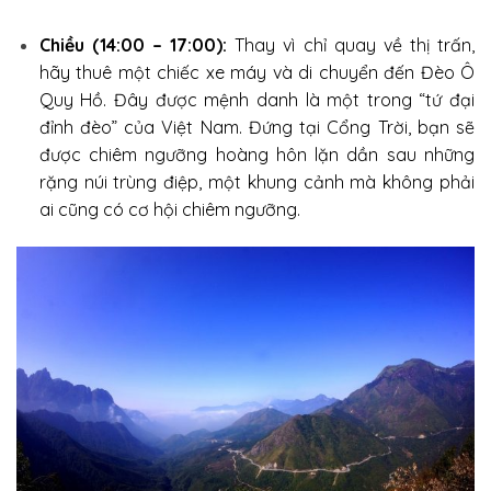
Chiều (14:00 – 17:00):
Thay vì chỉ quay về thị trấn,
hãy thuê một chiếc xe máy và di chuyển đến Đèo Ô
Quy Hồ. Đây được mệnh danh là một trong “tứ đại
đỉnh đèo” của Việt Nam. Đứng tại Cổng Trời, bạn sẽ
được chiêm ngưỡng hoàng hôn lặn dần sau những
rặng núi trùng điệp, một khung cảnh mà không phải
ai cũng có cơ hội chiêm ngưỡng.