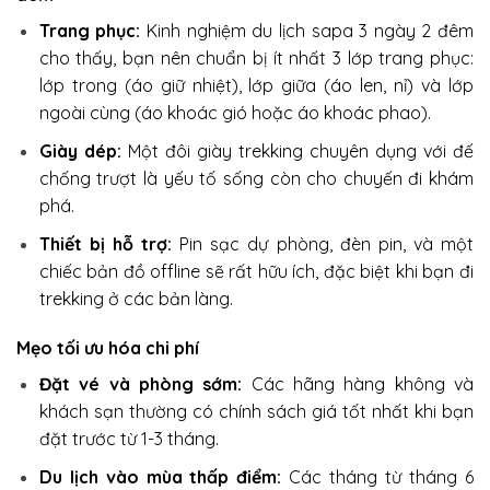
Trang phục:
Kinh nghiệm du lịch sapa 3 ngày 2 đêm
cho thấy, bạn nên chuẩn bị ít nhất 3 lớp trang phục:
lớp trong (áo giữ nhiệt), lớp giữa (áo len, nỉ) và lớp
ngoài cùng (áo khoác gió hoặc áo khoác phao).
Giày dép:
Một đôi giày trekking chuyên dụng với đế
chống trượt là yếu tố sống còn cho chuyến đi khám
phá.
Thiết bị hỗ trợ:
Pin sạc dự phòng, đèn pin, và một
chiếc bản đồ offline sẽ rất hữu ích, đặc biệt khi bạn đi
trekking ở các bản làng.
Mẹo tối ưu hóa chi phí
Đặt vé và phòng sớm:
Các hãng hàng không và
khách sạn thường có chính sách giá tốt nhất khi bạn
đặt trước từ 1-3 tháng.
Du lịch vào mùa thấp điểm:
Các tháng từ tháng 6