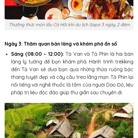
Thưởng thức món lẩu Cá Hồi khi du lịch Sapa 3 ngày 2 đêm
Ngày 3: Thăm quan bản làng và khám phá ẩn số
Sáng (08:00 – 12:00):
Tả Van và Tả Phìn là hai bản
làng lý tưởng để bạn khám phá. Hành trình trekking
đến Tả Van sẽ đưa bạn qua những thửa ruộng bậc
thang tuyệt đẹp và cây cầu treo lãng mạn. Tả Phìn lại
nổi tiếng với nghề thuốc lá tắm của người Dao Đỏ, liệu
pháp trị liệu độc đáo giúp thư giãn sau chuyến đi.