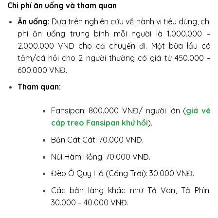
Chi phí ăn uống và tham quan
Ăn uống:
Dựa trên nghiên cứu về hành vi tiêu dùng, chi
phí ăn uống trung bình mỗi người là 1.000.000 –
2.000.000 VNĐ cho cả chuyến đi. Một bữa lẩu cá
tầm/cá hồi cho 2 người thường có giá từ 450.000 –
600.000 VNĐ.
Tham quan:
Fansipan: 800.000 VNĐ/ người lớn (
giá vé
cáp treo Fansipan khứ hồi
).
Bản Cát Cát: 70.000 VNĐ.
Núi Hàm Rồng: 70.000 VNĐ.
Đèo Ô Quy Hồ (Cổng Trời): 30.000 VNĐ.
Các bản làng khác như Tả Van, Tả Phìn:
30.000 – 40.000 VNĐ.