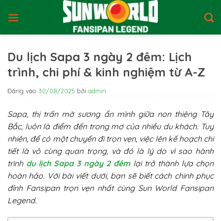
Bỏ
qua
nội
dung
Du lịch Sapa 3 ngày 2 đêm: Lịch
trình, chi phí & kinh nghiệm từ A-Z
Đăng vào
30/08/2025
bởi
admin
Sapa, thị trấn mờ sương ẩn mình giữa non thiêng Tây
Bắc, luôn là điểm đến trong mơ của nhiều du khách. Tuy
nhiên, để có một chuyến đi trọn vẹn, việc lên kế hoạch chi
tiết là vô cùng quan trọng, và đó là lý do vì sao hành
trình
du lịch Sapa 3 ngày 2 đêm
lại trở thành lựa chọn
hoàn hảo. Với bài viết dưới, bạn sẽ biết cách chinh phục
đỉnh Fansipan trọn vẹn nhất cùng Sun World Fansipan
Legend.