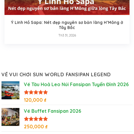
Ý Linh Hồ Sapa: Nét đẹp nguyên sơ bản làng H’Mông ở
Tây Bắc
Th3 31, 2026
VÉ VUI CHƠI SUN WORLD FANSIPAN LEGEND
Vé Tàu Hoả Leo Núi Fansipan Tuyến Đỉnh 2026
Được xếp
120,000
₫
hạng
5
5
sao
Vé Buffet Fansipan 2026
Được xếp
250,000
₫
hạng
5
5