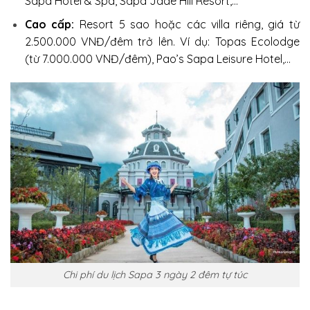
Sapa Hotel & Spa, Sapa Jade Hill Resort,…
Cao cấp:
Resort 5 sao hoặc các villa riêng, giá từ
2.500.000 VNĐ/đêm trở lên. Ví dụ: Topas Ecolodge
(từ 7.000.000 VNĐ/đêm), Pao’s Sapa Leisure Hotel,…
Chi phí du lịch Sapa 3 ngày 2 đêm tự túc