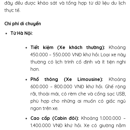
đây đều được khảo sát và tổng hợp từ dữ liệu du lịch
thực tế.
Chi phí di chuyển
Từ Hà Nội:
Tiết kiệm (Xe khách thường):
Khoảng
450.000 – 550.000 VNĐ khứ hồi. Loại xe này
thường có lịch trình cố định và ít tiện nghi
hơn.
Phổ thông (Xe Limousine):
Khoảng
600.000 – 800.000 VNĐ khứ hồi. Ghế rộng
rãi, thoải mái, có rèm che và cổng sạc USB,
phù hợp cho những ai muốn có giấc ngủ
ngon trên xe.
Cao cấp (Cabin đôi):
Khoảng 1.000.000 –
1.400.000 VNĐ khứ hồi. Xe có giường nằm