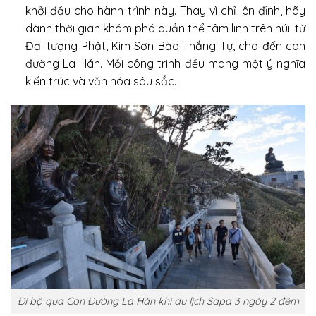
khởi đầu cho hành trình này. Thay vì chỉ lên đỉnh, hãy
dành thời gian khám phá quần thể tâm linh trên núi: từ
Đại tượng Phật, Kim Sơn Bảo Thắng Tự, cho đến con
đường La Hán. Mỗi công trình đều mang một ý nghĩa
kiến trúc và văn hóa sâu sắc.
Đi bộ qua Con Đường La Hán khi du lịch Sapa 3 ngày 2 đêm