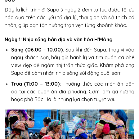
Đây là lịch trình đi Sapa 3 ngày 2 đêm tự túc được tối ưu
hóa dựa trên các yếu tố địa lý, thời gian và sở thích cá
nhân, giúp bạn tận hưởng trọn vẹn từng khoảnh khắc.
Ngày 1: Nhịp sống bản địa và văn hóa H’Mông
Sáng (06:00 – 10:00):
Sau khi đến Sapa, thay vì vào
ngay khách sạn, hãy gửi hành lý và tìm quán cà phê
view đẹp để ngắm thị trấn thức giấc. Khám phá chợ
Sapa để cảm nhận nhịp sống sôi động buổi sớm.
Trưa (11:00 – 13:00):
Thưởng thức các món ăn dân
dã tại các quán ăn địa phương. Cơm lam gà nướng
hoặc phở Bắc Hà là những lựa chọn tuyệt vời.