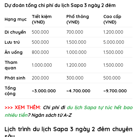
Dự đoán tổng chi phí du lịch Sapa 3 ngày 2 đêm
Tiết kiệm
Phổ thông
Cao cấp
Hạng mục
(VNĐ)
(VNĐ)
(VNĐ)
Di chuyển
500.000
700.000
1.200.000
Lưu trú
500.000
1.500.000
5.000.000
Ăn uống
800.000
1.000.000
1.500.000
Tham
1.000.000
1.200.000
1.500.000
quan
Phát sinh
200.000
300.000
500.000
Tổng
~3.000.000
~4.700.000
~9.700.000
cộng
>>> XEM THÊM:
Chi phí đi
du lịch Sapa tự túc hết bao
nhiêu tiền
? Ngân sách từ A-Z
Lịch trình du lịch Sapa 3 ngày 2 đêm chuyên
sâu