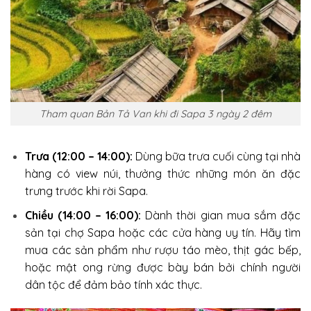
Tham quan Bản Tả Van khi đi Sapa 3 ngày 2 đêm
Trưa (12:00 – 14:00):
Dùng bữa trưa cuối cùng tại nhà
hàng có view núi, thưởng thức những món ăn đặc
trưng trước khi rời Sapa.
Chiều (14:00 – 16:00):
Dành thời gian mua sắm đặc
sản tại chợ Sapa hoặc các cửa hàng uy tín. Hãy tìm
mua các sản phẩm như rượu táo mèo, thịt gác bếp,
hoặc mật ong rừng được bày bán bởi chính người
dân tộc để đảm bảo tính xác thực.