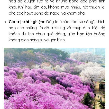
hoa đỗ quyên rực rỡ và những bông đào phai tinh
khôi. Khí hậu ấm áp, không mưa nhiều, rất thuận lợi
cho các hoạt động dã ngoại và khám phá.
Giá trị trải nghiệm:
Đây là “mùa của sự sống”, thích
hợp cho những tín đồ trekking và chụp ảnh. Mật độ
khách du lịch chưa quá đông, giúp bạn tận hưởng
không gian riêng tư và yên bình.