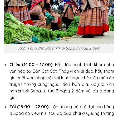
Khám phá chợ Sapa khi đi Sapa 3 ngày 2 đêm
Chiều (14:00 – 17:00):
Bắt đầu hành trình khám phá
văn hóa tại Bản Cát Cát. Thay vì chỉ đi dạo, hãy tham
gia buổi workshop dệt vải lanh hoặc chế biến món ăn
truyền thống cùng người dân bản địa. Đây là kinh
nghiệm đi Sapa tự túc 3 ngày 2 đêm vô cùng đáng
giá.
Tối (18:00 – 22:00):
Tận hưởng bữa tối tại nhà hàng
ở Sapa có view núi, sau đó dạo chơi ở Quảng trường