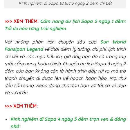
Kinh nghiệm đi Sapa tự túc 3 ngày 2 đêm chi tiết
>>> XEM THÊM:
Cẩm nang du lịch Sapa 2 ngày 1 đêm:
Tối ưu hóa từng trải nghiệm
Với những phân tích chuyên sâu của
Sun World
Fansipan Legend
về thời điểm lý tưởng, chi phí, lịch trình
chi tiết và các mẹo hữu ích, giờ đây bạn đã có trong tay
một cẩm nang hoàn chỉnh. Chuyến du lịch Sapa 3 ngày 2
đêm của bạn không còn là hành trình đầy rủi ro mà trở
thành chuyến đi được lên kế hoạch hoàn hảo. Mọi thứ
đều sẵn sàng, Sapa đang chờ đón bạn với tất cả vẻ đẹp
và sự bí ẩn.
>>> XEM THÊM:
Kinh nghiệm đi Sapa 4 ngày 3 đêm trọn vẹn & đáng
nhớ