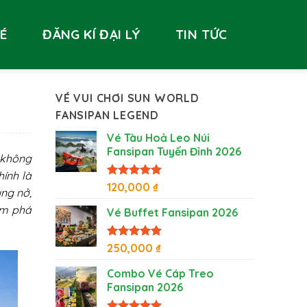
VÉ
ĐĂNG KÍ ĐẠI LÝ
TIN TỨC
VÉ VUI CHƠI SUN WORLD
FANSIPAN LEGEND
Vé Tàu Hoả Leo Núi
Fansipan Tuyến Đỉnh 2026
 không
hính là
Được xếp
120,000
₫
ung nở,
hạng
5
5
sao
ám phá
Vé Buffet Fansipan 2026
Được xếp
250,000
₫
hạng
5
5
sao
Combo Vé Cáp Treo
Fansipan 2026