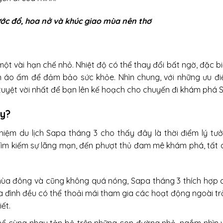
ớc đổ, hoa nở và khúc giao mùa nên thơ
ột vài hạn chế nhỏ. Nhiệt độ có thể thay đổi bất ngờ, đặc b
n áo ấm để đảm bảo sức khỏe. Nhìn chung, với những ưu đi
 tuyệt vời nhất để bạn lên kế hoạch cho chuyến đi khám phá 
ày?
hiệm du lịch Sapa tháng 3 cho thấy đây là thời điểm lý tưở
tìm kiếm sự lãng mạn, đến phượt thủ đam mê khám phá, tất 
 mùa đông và cũng không quá nóng, Sapa tháng 3 thích hợp 
ia đình đều có thể thoải mái tham gia các hoạt động ngoài tr
ết.
thể cùng nhau tản bộ trên những con đường nhỏ, ngắm nhìn 