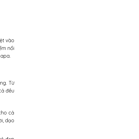
iệt vào
ểm nổi
Sapa.
ng. Từ
cả đều
cho cả
ời, dạo
vẻ đẹp