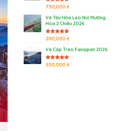
Được xếp
750,000
₫
hạng
5
5
sao
Vé Tàu Hỏa Leo Núi Mường
Hoa 2 Chiều 2026
Được xếp
200,000
₫
hạng
5
5
sao
Vé Cáp Treo Fansipan 2026
Được xếp
550,000
₫
hạng
5
5
sao