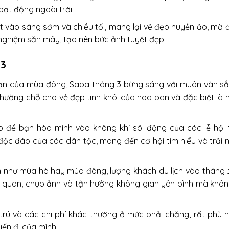
hoạt động ngoài trời.
t vào sáng sớm và chiều tối, mang lại vẻ đẹp huyền ảo, mờ 
i nghiệm săn mây, tạo nên bức ảnh tuyệt đẹp.
 3
ạn của mùa đông, Sapa tháng 3 bừng sáng với muôn vàn sắ
hường chỗ cho vẻ đẹp tinh khôi của hoa ban và đặc biệt là 
ịp để bạn hòa mình vào không khí sôi động của các lễ hội 
i độc đáo của các dân tộc, mang đến cơ hội tìm hiểu và trải
 như mùa hè hay mùa đông, lượng khách du lịch vào tháng 
m quan, chụp ảnh và tận hưởng không gian yên bình mà khôn
trú và các chi phí khác thường ở mức phải chăng, rất phù h
ến đi của mình.