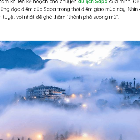
 tâm khi lên kế hoạch cho chuyến
du lịch Sapa
của mình. Để 
những đặc điểm của Sapa trong thời điểm giao mùa này. Nhìn
m tuyệt vời nhất để ghé thăm “thành phố sương mù”.