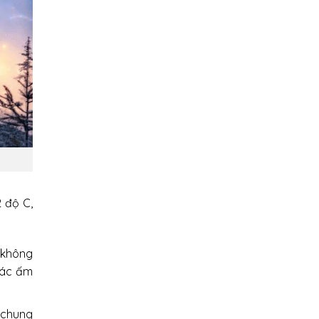
 độ C,
 không
iác ấm
 chung