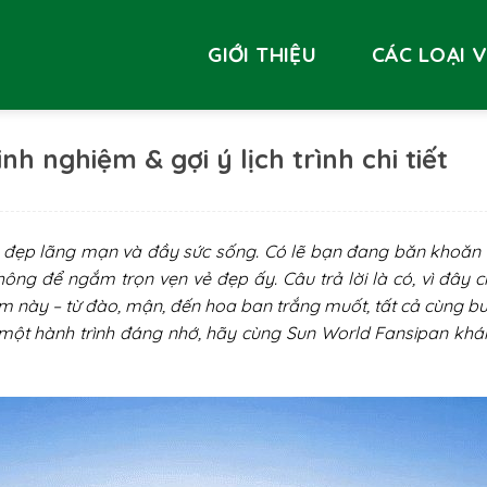
GIỚI THIỆU
CÁC LOẠI 
nh nghiệm & gợi ý lịch trình chi tiết
ẻ đẹp lãng mạn và đầy sức sống. Có lẽ bạn đang băn khoăn
ông để ngắm trọn vẹn vẻ đẹp ấy. Câu trả lời là có, vì đây c
m này – từ đào, mận, đến hoa ban trắng muốt, tất cả cùng b
ó một hành trình đáng nhớ, hãy cùng Sun World Fansipan kh