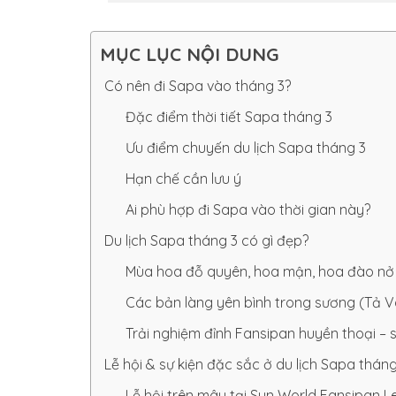
MỤC LỤC NỘI DUNG
Có nên đi Sapa vào tháng 3?
Đặc điểm thời tiết Sapa tháng 3
Ưu điểm chuyến du lịch Sapa tháng 3
Hạn chế cần lưu ý
Ai phù hợp đi Sapa vào thời gian này?
Du lịch Sapa tháng 3 có gì đẹp?
Mùa hoa đỗ quyên, hoa mận, hoa đào nở
Các bản làng yên bình trong sương (Tả Va
Trải nghiệm đỉnh Fansipan huyền thoại –
Lễ hội & sự kiện đặc sắc ở du lịch Sapa tháng
Lễ hội trên mây tại Sun World Fansipan 