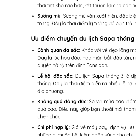
thời tiết khô ráo hơn, rất thuận lợi cho các 
Sương mù:
Sương mù vẫn xuất hiện, đặc biệ
trưng. Đây là thời điểm lý tưởng để bạn trả
Ưu điểm chuyến du lịch Sapa tháng
Cảnh quan đa sắc:
Khác với vẻ đẹp lãng m
Đây là lúc hoa đào, hoa mận bắt đầu tàn, n
quyên nở rộ trên đỉnh Fansipan.
Lễ hội đặc sắc:
Du lịch Sapa tháng 3 là d
thống. Đây là thời điểm diễn ra nhiều lễ hộ
địa phương.
Không quá đông đúc:
So với mùa cao điểm
quá cao. Điều này giúp bạn thoải mái tha
chen chúc.
Chi phí hợp lý:
Giá vé máy bay, dịch vụ lưu 
những ai muốn tiết kiệm ngân sách cho chuy