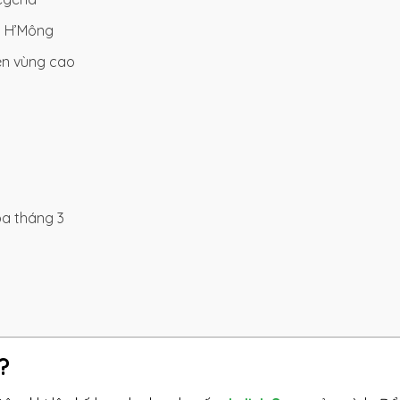
i H’Mông
ên vùng cao
pa tháng 3
?