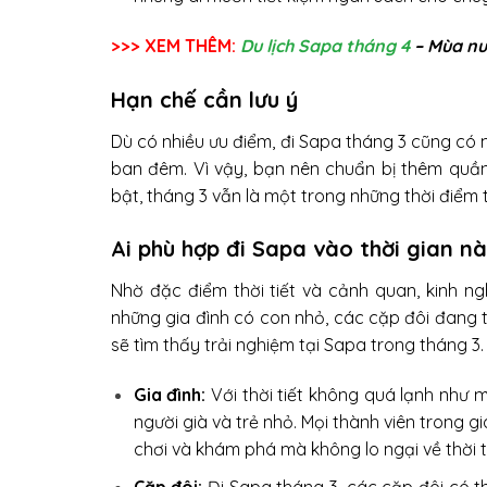
>>> XEM THÊM:
Du lịch Sapa tháng 4
– Mùa nư
Hạn chế cần lưu ý
Dù có nhiều ưu điểm, đi Sapa tháng 3 cũng có m
ban đêm. Vì vậy, bạn nên chuẩn bị thêm quầ
bật, tháng 3 vẫn là một trong những thời điểm
Ai phù hợp đi Sapa vào thời gian n
Nhờ đặc điểm thời tiết và cảnh quan, kinh ng
những gia đình có con nhỏ, các cặp đôi đang 
sẽ tìm thấy trải nghiệm tại Sapa trong tháng 3.
Gia đình:
Với thời tiết không quá lạnh như
người già và trẻ nhỏ. Mọi thành viên trong g
chơi và khám phá mà không lo ngại về thời ti
Cặp đôi:
Đi Sapa tháng 3, các cặp đôi có 