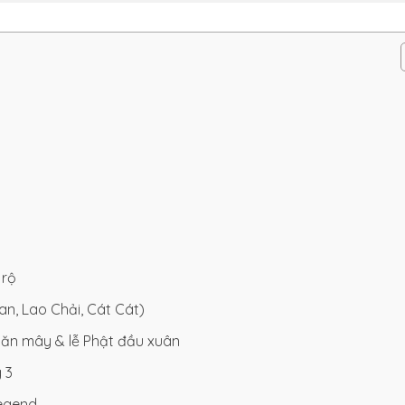
 rộ
n, Lao Chải, Cát Cát)
 săn mây & lễ Phật đầu xuân
 3
Legend