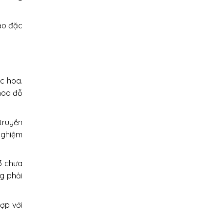
ảo đặc
c hoa.
hoa đỗ
truyền
 nghiệm
3 chưa
g phải
ợp với