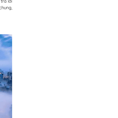
trả lời
 chung,