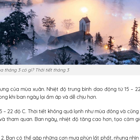
a tháng 3 có gì? Thời tiết tháng 3
ưng của mùa xuân. Nhiệt độ trung bình dao động từ 15 – 22
ng khi ban ngày lại ấm áp và dễ chịu hơn.
5 – 22 độ C. Thời tiết không quá lạnh như mùa đông và cũng
n và tham quan. Ban ngày, nhiệt độ tăng cao hơn, tạo cảm g
2. Bạn có thể gặp những cơn mưa phùn lất phất, nhưng nhìn