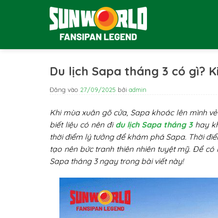
Bỏ
qua
nội
dung
Du lịch Sapa tháng 3 có gì? Ki
Đăng vào
27/09/2025
bởi
admin
Khi mùa xuân gõ cửa, Sapa khoác lên mình v
biết liệu có nên đi
du lịch Sapa tháng 3
hay kh
thời điểm lý tưởng để khám phá Sapa. Thời điể
tạo nên bức tranh thiên nhiên tuyệt mỹ. Để c
Sapa tháng 3 ngay trong bài viết này!