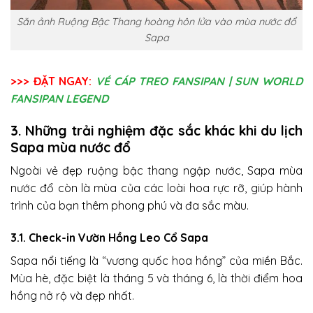
Săn ảnh Ruộng Bậc Thang hoàng hôn lửa vào mùa nước đổ
Sapa
>>> ĐẶT NGAY:
VÉ CÁP TREO FANSIPAN | SUN WORLD
FANSIPAN LEGEND
3. Những trải nghiệm đặc sắc khác khi du lịch
Sapa mùa nước đổ
Ngoài vẻ đẹp ruộng bậc thang ngập nước, Sapa mùa
nước đổ còn là mùa của các loài hoa rực rỡ, giúp hành
trình của bạn thêm phong phú và đa sắc màu.
3.1. Check-in Vườn Hồng Leo Cổ Sapa
Sapa nổi tiếng là “vương quốc hoa hồng” của miền Bắc.
Mùa hè, đặc biệt là tháng 5 và tháng 6, là thời điểm hoa
hồng nở rộ và đẹp nhất.