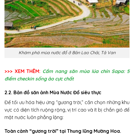
Khám phá mùa nước đổ ở Bản Lao Chải, Tả Van
>>> XEM THÊM:
Cẩm nang săn mùa lúa chín Sapa: 5
điểm checkin sống ảo cực chất
2.2. Bản đồ săn ảnh Mùa Nước Đổ siêu thực
Để tối ưu hóa hiệu ứng “gương trời,” cần chọn những khu
vực có diện tích ruộng rộng, vị trí cao và ít bị chắn gió để
mặt nước luôn phẳng lặng:
Toàn cảnh “gương trời” tại Thung lũng Mường Hoa.