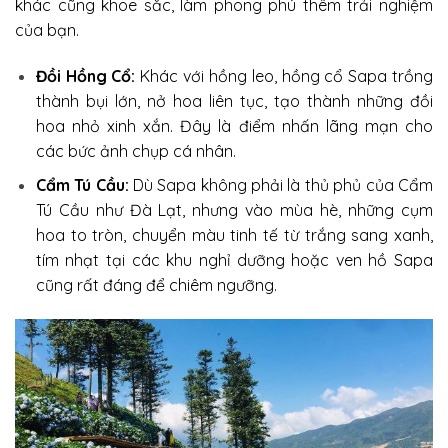
khác cũng khoe sắc, làm phong phú thêm trải nghiệm
của bạn.
Đồi Hồng Cổ:
Khác với hồng leo, hồng cổ Sapa trồng
thành bụi lớn, nở hoa liên tục, tạo thành những đồi
hoa nhỏ xinh xắn. Đây là điểm nhấn lãng mạn cho
các bức ảnh chụp cá nhân.
Cẩm Tú Cầu:
Dù Sapa không phải là thủ phủ của Cẩm
Tú Cầu như Đà Lạt, nhưng vào mùa hè, những cụm
hoa to tròn, chuyển màu tinh tế từ trắng sang xanh,
tím nhạt tại các khu nghỉ dưỡng hoặc ven hồ Sapa
cũng rất đáng để chiêm ngưỡng.