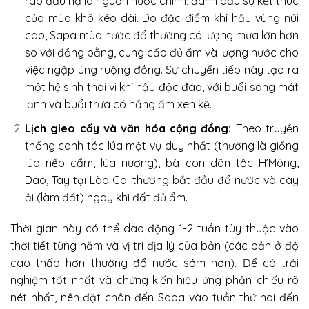
rào đầu hạ là nguồn nước chính, đánh dấu sự kết thúc
của mùa khô kéo dài. Do đặc điểm khí hậu vùng núi
cao, Sapa mùa nước đổ thường có lượng mưa lớn hơn
so với đồng bằng, cung cấp đủ ẩm và lượng nước cho
việc ngập úng ruộng đồng. Sự chuyển tiếp này tạo ra
một hệ sinh thái vi khí hậu độc đáo, với buổi sáng mát
lạnh và buổi trưa có nắng ấm xen kẽ.
Lịch gieo cấy và văn hóa cộng đồng:
Theo truyền
thống canh tác lúa một vụ duy nhất (thường là giống
lúa nếp cẩm, lúa nương), bà con dân tộc H’Mông,
Dao, Tày tại Lào Cai thường bắt đầu đổ nước và cày
ải (làm đất) ngay khi đất đủ ẩm.
Thời gian này có thể dao động 1-2 tuần tùy thuộc vào
thời tiết từng năm và vị trí địa lý của bản (các bản ở độ
cao thấp hơn thường đổ nước sớm hơn). Để có trải
nghiệm tốt nhất và chứng kiến hiệu ứng phản chiếu rõ
nét nhất, nên đặt chân đến Sapa vào tuần thứ hai đến