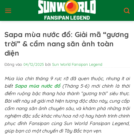
Bỏ
qua
nội
dung
Sapa mùa nước đổ: Giải mã “gương
trời” & cẩm nang săn ảnh toàn
diện
Đăng vào
04/12/2025
bởi
Sun World Fansipan Legend
Mùa lúa chín tháng 9 rực rỡ đã quen thuộc, nhưng ít ai
biết
Sapa mùa nước đổ
(Tháng 5-6) mới chính là thời
điểm ruộng bậc thang hóa thành “gương trời” siêu thực.
Bài viết này sẽ giải mã hiện tượng độc đáo này, cung cấp
cẩm nang săn ảnh chuyên sâu, và khám phá những trải
nghiệm đặc sắc khác như hoa nở rộ hay hành trình chinh
phục đỉnh Fansipan cùng Sun World Fansipan Legend,
giúp bạn có một chuyến đi Tây Bắc trọn vẹn.