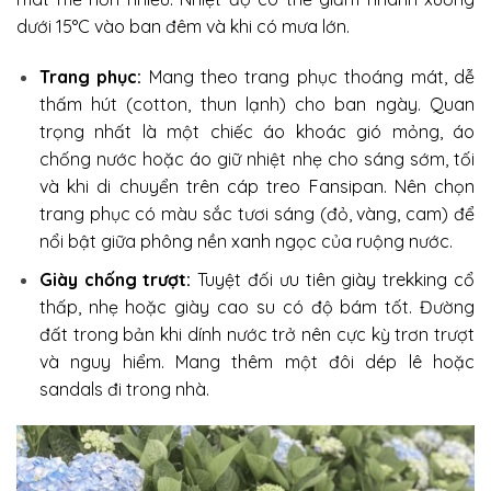
dưới 15°C vào ban đêm và khi có mưa lớn.
Trang phục:
Mang theo trang phục thoáng mát, dễ
thấm hút (cotton, thun lạnh) cho ban ngày. Quan
trọng nhất là một chiếc áo khoác gió mỏng, áo
chống nước hoặc áo giữ nhiệt nhẹ cho sáng sớm, tối
và khi di chuyển trên cáp treo Fansipan. Nên chọn
trang phục có màu sắc tươi sáng (đỏ, vàng, cam) để
nổi bật giữa phông nền xanh ngọc của ruộng nước.
Giày chống trượt:
Tuyệt đối ưu tiên giày trekking cổ
thấp, nhẹ hoặc giày cao su có độ bám tốt. Đường
đất trong bản khi dính nước trở nên cực kỳ trơn trượt
và nguy hiểm. Mang thêm một đôi dép lê hoặc
sandals đi trong nhà.