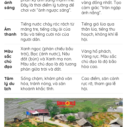
phản xạ ánh sáng mạnh mẽ.
ánh
vàng đồng nhất. Tạo
Đây là thời điểm lý tưởng để
sáng
cảm giác “tràn ngập
chơi với “ảnh ngược sáng”.
ánh nắng”.
Tiếng nước chảy róc rách từ
Tiếng gió lùa qua
Âm
máng tre, tiếng cày ải của
thân lúa, tiếng thu
thanh
trâu và tiếng cười nói của
hoạch, không khí lễ
người dân.
hội.
Xanh ngọc (phản chiếu bầu
Màu
Vàng hổ phách,
trời), Bạc (ánh nước), Nâu
sắc
Vàng rực. Màu sắc
đất (bùn) và Xanh mạ non.
chủ
chủ đạo là độ bão
Màu sắc chủ đạo là độ tương
đạo
hòa cao.
phản giữa trời và đất.
Tâm
Sống chậm, khám phá văn
Cao điểm, săn cảnh
lý du
hóa, tránh nóng, và săn
rực rỡ, tham gia lễ
lịch
khoảnh khắc tĩnh.
hội.