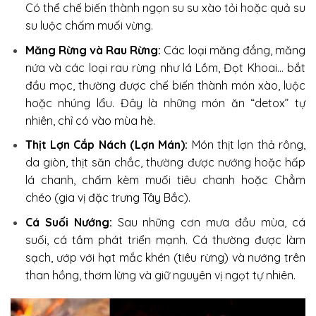
Có thể chế biến thành ngọn su su xào tỏi hoặc quả su
su luộc chấm muối vừng.
Măng Rừng và Rau Rừng:
Các loại măng đắng, măng
nứa và các loại rau rừng như lá Lồm, Đọt Khoai… bắt
đầu mọc, thường được chế biến thành món xào, luộc
hoặc nhúng lẩu. Đây là những món ăn “detox” tự
nhiên, chỉ có vào mùa hè.
Thịt Lợn Cắp Nách (Lợn Mán):
Món thịt lợn thả rông,
da giòn, thịt săn chắc, thường được nướng hoặc hấp
lá chanh, chấm kèm muối tiêu chanh hoặc Chẳm
chéo (gia vị đặc trưng Tây Bắc).
Cá Suối Nướng:
Sau những cơn mưa đầu mùa, cá
suối, cá tầm phát triển mạnh. Cá thường được làm
sạch, ướp với hạt mắc khén (tiêu rừng) và nướng trên
than hồng, thơm lừng và giữ nguyên vị ngọt tự nhiên.