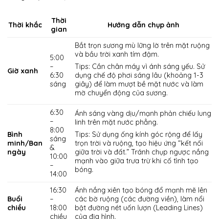
Thời
Thời khắc
Hướng dẫn chụp ảnh
gian
Bắt trọn sương mù lững lờ trên mặt ruộng
và bầu trời xanh tím đậm.
5:00
–
Tips: Cần chân máy vì ánh sáng yếu. Sử
Giờ xanh
6:30
dụng chế độ phơi sáng lâu (khoảng 1-3
sáng
giây) để làm mượt bề mặt nước và làm
mờ chuyển động của sương.
6:30
Ánh sáng vàng dịu/mạnh phản chiếu lung
–
linh trên mặt nước phẳng.
8:00
Bình
Tips: Sử dụng ống kính góc rộng để lấy
sáng
minh/Ban
trọn trời và ruộng, tạo hiệu ứng “kết nối
&
ngày
giữa trời và đất.” Tránh chụp ngược nắng
10:00
mạnh vào giữa trưa trừ khi cố tình tạo
–
bóng.
14:00
16:30
Ánh nắng xiên tạo bóng đổ mạnh mẽ lên
Buổi
–
các bờ ruộng (các đường viền), làm nổi
chiều
18:00
bật đường nét uốn lượn (Leading Lines)
chiều
của địa hình.