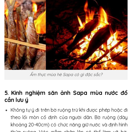
Ẩm thực mùa hè Sapa có gì đặc sắc?
5. Kinh nghiệm săn ảnh Sapa mùa nước đổ
cần lưu ý
Không tự ý đi trên bờ ruộng trừ khi được phép hoặc đi
theo lối mòn cố định của người dân. Bờ ruộng (dày
khoảng 20-40cm) có chức năng giữ nước và định hình
thửa ruộng. Việc giẫm chân lên có thể làm vỡ bờ,