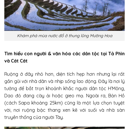
Khám phá mùa nước đổ ở thung lũng Mường Hoa
Tìm hiểu con người & văn hóa các dân tộc tại Tả Phìn
và Cát Cát
Ruộng ở đây nhỏ hơn, diện tích hẹp hơn nhưng lại rất
gần gũi với nhà dân và nhịp sống lao động. Đây là nơi lý
tưởng để bắt trọn khoảnh khắc người dân tộc H’Mông,
Dao đỏ đang cày ải hoặc gieo mạ. Ngoài ra, Bản Hồ
(cách Sapa khoảng 25km) cũng là một lựa chọn tuyệt
vời, nơi ruộng bậc thang xen kẽ với suối và nhà sàn
truyền thống của người Tày.