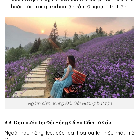
hoặc các trang trại hoa lớn nằm ở ngoại ô thị trấn.
Ngắm nhìn những Đồi Oải Hương bất tận
3.3. Dạo bước tại Đồi Hồng Cổ và Cẩm Tú Cầu
Ngoài hoa hồng leo, các loài hoa ưa khí hậu mát mẻ