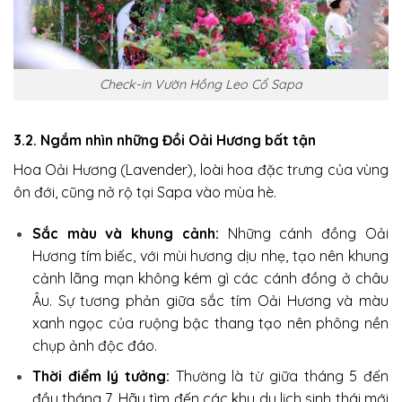
Check-in Vườn Hồng Leo Cổ Sapa
3.2. Ngắm nhìn những Đồi Oải Hương bất tận
Hoa Oải Hương (Lavender), loài hoa đặc trưng của vùng
ôn đới, cũng nở rộ tại Sapa vào mùa hè.
Sắc màu và khung cảnh:
Những cánh đồng Oải
Hương tím biếc, với mùi hương dịu nhẹ, tạo nên khung
cảnh lãng mạn không kém gì các cánh đồng ở châu
Âu. Sự tương phản giữa sắc tím Oải Hương và màu
xanh ngọc của ruộng bậc thang tạo nên phông nền
chụp ảnh độc đáo.
Thời điểm lý tưởng:
Thường là từ giữa tháng 5 đến
đầu tháng 7. Hãy tìm đến các khu du lịch sinh thái mới