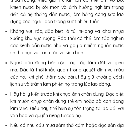
khiến nước bị xói mòn và ảnh hưởng nghiêm trọng
đến cả hệ thống dẫn nước, làm hỏng công sức lao
động của người dân trong suốt nhiều tuần.
Không vứt rác, đặc biệt là túi ni-lông và chai nhựa
xuống khu vực ruộng. Rác thải có thể làm tắc nghẽn
các kênh dẫn nước nhỏ và gây ô nhiễm nguồn nước
sạch phục vụ canh tác và sinh hoạt.
Người dân đang bận rộn cày cấy, làm đất và gieo
mạ. Đây là thời khắc quan trọng quyết định vụ mùa
của họ. Khi ghé thăm các bản, hãy giữ khoảng cách
lịch sự và tránh làm phiền họ trong lúc lao động.
Hãy hỏi ý kiến trước khi chụp ảnh chân dung. Đặc biệt
khi muốn chụp chân dung trẻ em hoặc bà con đang
làm việc. Điều này thể hiện sự tôn trọng tối đa đối với
văn hóa và quyền riêng tư của họ.
Nếu có nhu cầu mua sắm thổ cẩm hoặc đặc sản địa