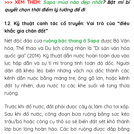
>>> XEM THÊM:
Sapa mùa nào đẹp nhất
? Bật mí bí
quyết chọn thời điểm lý tưởng để đi
1.2. Kỹ thuật canh tác cổ truyền: Vai trò của “điêu
khắc gia chân đất”
Nét độc đáo của
ruộng bậc thang ở Sapa
được Bộ Văn
hóa, Thể thao và Du lịch công nhận là “Di sản văn hóa
quốc gia” (2014). Kỹ thuật dẫn nước hoàn toàn dựa vào
lực hấp dẫn và sự tỉ mỉ trong tính toán độ dốc. Người
dân đã khéo léo biến những vách núi dốc thành các
kênh dẫn nước bằng máng tre, ống gỗ lớn, hoặc kênh
đất tự nhiên, đưa nước từ các khe suối về từng thửa
ruộng.
Trước khi đổ nước, đất phải được cày ải, làm cho tơi xốp.
Sau khi đổ nước, công đoạn bừa ruộng bằng sức kéo
trâu/bò hoặc công cụ thô sơ sẽ biến đất sét khô thành
lớp bùn lỏng hoàn hảo. Các bờ ruộng được đắp bằng