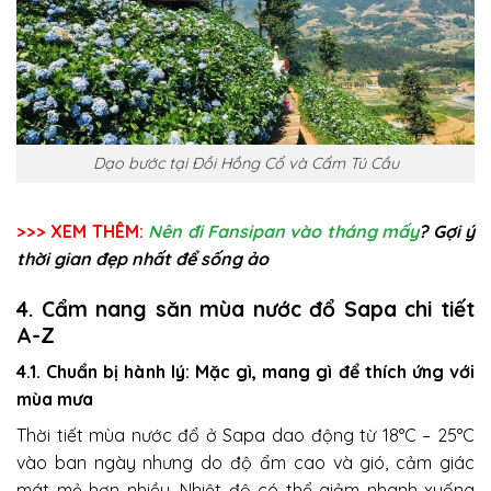
Dạo bước tại Đồi Hồng Cổ và Cẩm Tú Cầu
>>> XEM THÊM:
Nên đi Fansipan vào tháng mấy
? Gợi ý
thời gian đẹp nhất để sống ảo
4. Cẩm nang săn mùa nước đổ Sapa chi tiết
A-Z
4.1. Chuẩn bị hành lý: Mặc gì, mang gì để thích ứng với
mùa mưa
Thời tiết mùa nước đổ ở Sapa dao động từ 18°C – 25°C
vào ban ngày nhưng do độ ẩm cao và gió, cảm giác
mát mẻ hơn nhiều. Nhiệt độ có thể giảm nhanh xuống