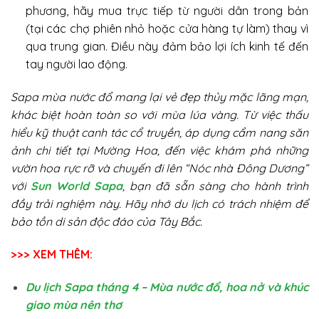
phương, hãy mua trực tiếp từ người dân trong bản
(tại các chợ phiên nhỏ hoặc cửa hàng tự làm) thay vì
qua trung gian. Điều này đảm bảo lợi ích kinh tế đến
tay người lao động.
Sapa mùa nước đổ mang lại vẻ đẹp thủy mặc lãng mạn,
khác biệt hoàn toàn so với mùa lúa vàng. Từ việc thấu
hiểu kỹ thuật canh tác cổ truyền, áp dụng cẩm nang săn
ảnh chi tiết tại Mường Hoa, đến việc khám phá những
vườn hoa rực rỡ và chuyến đi lên “Nóc nhà Đông Dương”
với
Sun World Sapa
, bạn đã sẵn sàng cho hành trình
đầy trải nghiệm này. Hãy nhớ du lịch có trách nhiệm để
bảo tồn di sản độc đáo của Tây Bắc.
>>> XEM THÊM:
Du lịch Sapa tháng 4 – Mùa nước đổ, hoa nở và khúc
giao mùa nên thơ