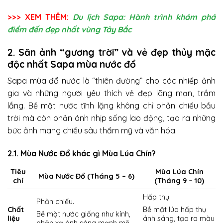
>>> XEM THÊM:
Du lịch Sapa: Hành trình khám phá
điểm đến đẹp nhất vùng Tây Bắc
2. Săn ảnh “gương trời” và vẻ đẹp thủy mặc
độc nhất Sapa mùa nước đổ
Sapa mùa đổ nước là “thiên đường” cho các nhiếp ảnh
gia và những người yêu thích vẻ đẹp lãng mạn, trầm
lắng. Bề mặt nước tĩnh lặng không chỉ phản chiếu bầu
trời mà còn phản ánh nhịp sống lao động, tạo ra những
bức ảnh mang chiều sâu thẩm mỹ và văn hóa.
2.1. Mùa Nước Đổ khác gì Mùa Lúa Chín?
Tiêu
Mùa Lúa Chín
Mùa Nước Đổ (Tháng 5 – 6)
chí
(Tháng 9 – 10)
Hấp thụ.
Phản chiếu.
Chất
Bề mặt lúa hấp thụ
Bề mặt nước giống như kính,
liệu
ánh sáng, tạo ra màu