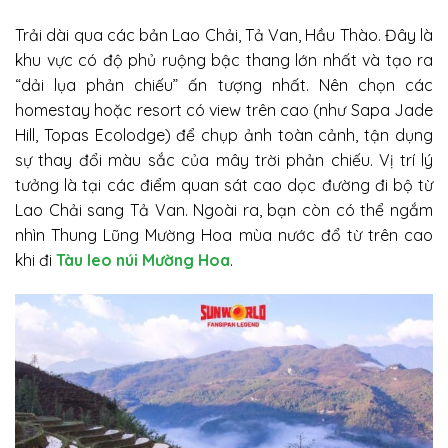
Trải dài qua các bản Lao Chải, Tả Van, Hầu Thào. Đây là
khu vực có độ phủ ruộng bậc thang lớn nhất và tạo ra
“dải lụa phản chiếu” ấn tượng nhất. Nên chọn các
homestay hoặc resort có view trên cao (như Sapa Jade
Hill, Topas Ecolodge) để chụp ảnh toàn cảnh, tận dụng
sự thay đổi màu sắc của mây trời phản chiếu. Vị trí lý
tưởng là tại các điểm quan sát cao dọc đường đi bộ từ
Lao Chải sang Tả Van. Ngoài ra, bạn còn có thể ngắm
nhìn Thung Lũng Mường Hoa mùa nước đổ từ trên cao
khi đi
Tàu leo núi Mường Hoa
.