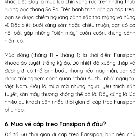
khác biệt. Đây là mùa lúa chín vàng rực trên những thửa
ruộng bậc thang Sa Pa. Trên hành trình đến ga cáp treo,
bạn sẽ được chiêm ngưỡng cảnh sắc thơ mộng và hùng
vĩ. Đặc biệt, buổi sáng sớm hoặc chiều muộn, bạn có cơ
hội bắt gặp những “biển mây” cuồn cuộn, khung cảnh
hiếm có.
Mùa đông (tháng 11 – tháng 1) là thời điểm Fansipan
khoác áo tuyết trắng kỳ ảo. Dù nhiệt độ xuống thấp và
đường đi có thể lạnh buốt, nhưng nếu may mắn, bạn sẽ
được trải nghiệm cảnh quan “châu Âu thu nhỏ” ngay tại
Việt Nam. Đây là mùa mà những người yêu thích săn
tuyết, săn mây thường không thể bỏ lỡ. Đây cũng là lúc
nhiều du khách cân nhắc thời gian đi cáp treo Fansipan
phù hợp.
6. Mua vé cáp treo Fansipan ở đâu?
Để tối ưu thời gian đi cáp treo Fansipan, bạn nên chủ