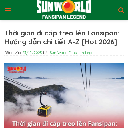
Bỏ
qua
nội
dung
Thời gian đi cáp treo lên Fansipan:
Hướng dẫn chi tiết A-Z [Hot 2026]
Đăng vào
23/10/2025
bởi
Sun World Fansipan Legend