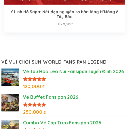
Ý Linh Hồ Sapa: Nét đẹp nguyên sơ bản làng H’Mông ở
Tây Bắc
Th3 31, 2026
VÉ VUI CHƠI SUN WORLD FANSIPAN LEGEND
Vé Tàu Hoả Leo Núi Fansipan Tuyến Đỉnh 2026
Được xếp
120,000
₫
hạng
5
5
sao
Vé Buffet Fansipan 2026
Được xếp
250,000
₫
hạng
5
5
sao
Combo Vé Cáp Treo Fansipan 2026