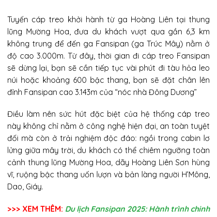
Tuyến cáp treo khởi hành từ ga Hoàng Liên tại thung
lũng Mường Hoa, đưa du khách vượt qua gần 6,3 km
không trung để đến ga Fansipan (ga Trúc Mây) nằm ở
độ cao 3.000m. Từ đây, thời gian đi cáp treo Fansipan
sẽ dừng lại, bạn sẽ cần tiếp tục vài phút đi tàu hỏa leo
núi hoặc khoảng 600 bậc thang, bạn sẽ đặt chân lên
đỉnh Fansipan cao 3.143m của “nóc nhà Đông Dương”
Điều làm nên sức hút đặc biệt của hệ thống cáp treo
này không chỉ nằm ở công nghệ hiện đại, an toàn tuyệt
đối mà còn ở trải nghiệm độc đáo: ngồi trong cabin lơ
lửng giữa mây trời, du khách có thể chiêm ngưỡng toàn
cảnh thung lũng Mường Hoa, dãy Hoàng Liên Sơn hùng
vĩ, ruộng bậc thang uốn lượn và bản làng người H’Mông,
Dao, Giáy.
>>> XEM THÊM:
Du lịch Fansipan 2025: Hành trình chinh