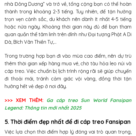
nhà Đông Dương” và trở về, tổng cộng bạn có thể hoàn
thành trong khoảng 2-3 tiếng. Tuy nhiên, để tận hưởng
trọn vẹn cảnh sắc, du khách nên dành ít nhất 4-5 tiếng
hoặc nửa ngày. Khoảng thời gian này đủ để bạn tham
quan quần thể tâm linh trên đỉnh như Đại tượng Phật A Di
Đà, Bích Vân Thiền Tự,…
Trong trường hợp bạn đi vào mùa cao điểm, nên dự trù
thêm thời gian xếp hàng mua vé, chờ tàu hỏa leo núi và
cáp treo. Việc chuẩn bị lịch trình rộng rãi sẽ giúp chuyến
đi thoải mái, tránh cảm giác vội vàng, đồng thời tận
hưởng hết vẻ đẹp ở nơi đây.
>>> XEM THÊM:
Ga cáp treo Sun World Fansipan
Legend: Thông tin mới nhất 2025
5. Thời điểm đẹp nhất để đi cáp treo Fansipan
Việc lựa chọn thời điểm hợp lý đóng vai trò quan trọng,