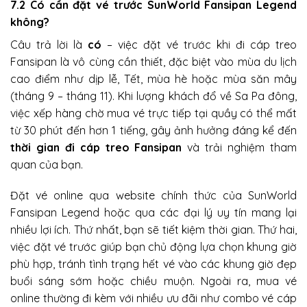
7.2 Có cần đặt vé trước SunWorld Fansipan Legend
không?
Câu trả lời là
có
– việc đặt vé trước khi đi cáp treo
Fansipan là vô cùng cần thiết, đặc biệt vào mùa du lịch
cao điểm như dịp lễ, Tết, mùa hè hoặc mùa săn mây
(tháng 9 – tháng 11). Khi lượng khách đổ về Sa Pa đông,
việc xếp hàng chờ mua vé trực tiếp tại quầy có thể mất
từ 30 phút đến hơn 1 tiếng, gây ảnh hưởng đáng kể đến
thời gian đi cáp treo Fansipan
và trải nghiệm tham
quan của bạn.
Đặt vé online qua website chính thức của SunWorld
Fansipan Legend hoặc qua các đại lý uy tín mang lại
nhiều lợi ích. Thứ nhất, bạn sẽ tiết kiệm thời gian. Thứ hai,
việc đặt vé trước giúp bạn chủ động lựa chọn khung giờ
phù hợp, tránh tình trạng hết vé vào các khung giờ đẹp
buổi sáng sớm hoặc chiều muộn. Ngoài ra, mua vé
online thường đi kèm với nhiều ưu đãi như combo vé cáp