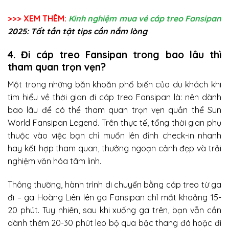
>>> XEM THÊM:
Kinh nghiệm mua vé cáp treo Fansipan
2025: Tất tần tật tips cần nắm lòng
4. Đi cáp treo Fansipan trong bao lâu thì
tham quan trọn vẹn?
Một trong những băn khoăn phổ biến của du khách khi
tìm hiểu về thời gian đi cáp treo Fansipan là: nên dành
bao lâu để có thể tham quan trọn vẹn quần thể Sun
World Fansipan Legend. Trên thực tế, tổng thời gian phụ
thuộc vào việc bạn chỉ muốn lên đỉnh check-in nhanh
hay kết hợp tham quan, thưởng ngoạn cảnh đẹp và trải
nghiệm văn hóa tâm linh.
Thông thường, hành trình di chuyển bằng cáp treo từ ga
đi – ga Hoàng Liên lên ga Fansipan chỉ mất khoảng 15-
20 phút. Tuy nhiên, sau khi xuống ga trên, bạn vẫn cần
dành thêm 20-30 phút leo bộ qua bậc thang đá hoặc đi