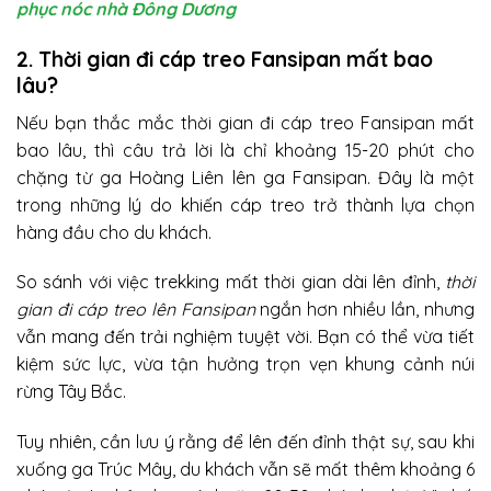
phục nóc nhà Đông Dương
2. Thời gian đi cáp treo Fansipan mất bao
lâu?
Nếu bạn thắc mắc thời gian đi cáp treo Fansipan mất
bao lâu, thì câu trả lời là chỉ khoảng 15-20 phút cho
chặng từ ga Hoàng Liên lên ga Fansipan. Đây là một
trong những lý do khiến cáp treo trở thành lựa chọn
hàng đầu cho du khách.
So sánh với việc trekking mất thời gian dài lên đỉnh,
thời
gian đi cáp treo lên Fansipan
ngắn hơn nhiều lần, nhưng
vẫn mang đến trải nghiệm tuyệt vời. Bạn có thể vừa tiết
kiệm sức lực, vừa tận hưởng trọn vẹn khung cảnh núi
rừng Tây Bắc.
Tuy nhiên, cần lưu ý rằng để lên đến đỉnh thật sự, sau khi
xuống ga Trúc Mây, du khách vẫn sẽ mất thêm khoảng 6