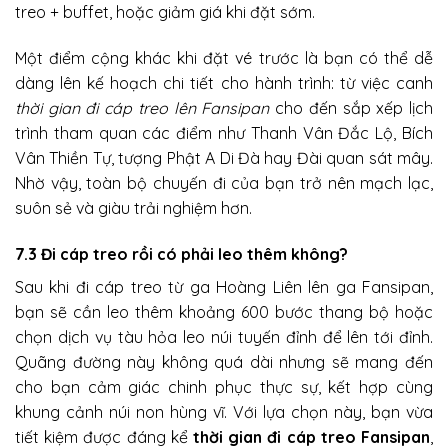
treo + buffet, hoặc giảm giá khi đặt sớm.
Một điểm cộng khác khi đặt vé trước là bạn có thể dễ
dàng lên kế hoạch chi tiết cho hành trình: từ việc canh
thời gian đi cáp treo lên Fansipan
cho đến sắp xếp lịch
trình tham quan các điểm như Thanh Vân Đắc Lộ, Bích
Vân Thiền Tự, tượng Phật A Di Đà hay Đài quan sát mây.
Nhờ vậy, toàn bộ chuyến đi của bạn trở nên mạch lạc,
suôn sẻ và giàu trải nghiệm hơn.
7.3 Đi cáp treo rồi có phải leo thêm không?
Sau khi đi cáp treo từ ga Hoàng Liên lên ga Fansipan,
bạn sẽ cần leo thêm khoảng 600 bước thang bộ hoặc
chọn dịch vụ tàu hỏa leo núi tuyến đỉnh để lên tới đỉnh.
Quãng đường này không quá dài nhưng sẽ mang đến
cho bạn cảm giác chinh phục thực sự, kết hợp cùng
khung cảnh núi non hùng vĩ. Với lựa chọn này, bạn vừa
tiết kiệm được đáng kể
thời gian đi cáp treo Fansipan
,