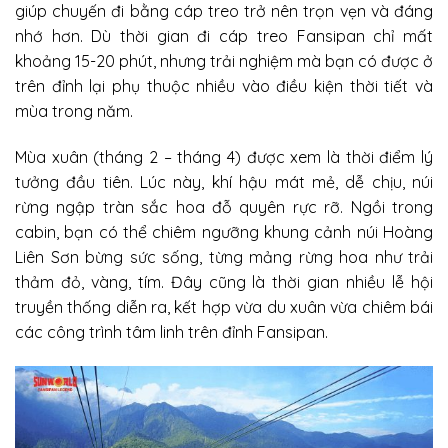
giúp chuyến đi bằng cáp treo trở nên trọn vẹn và đáng
nhớ hơn. Dù thời gian đi cáp treo Fansipan chỉ mất
khoảng 15-20 phút, nhưng trải nghiệm mà bạn có được ở
trên đỉnh lại phụ thuộc nhiều vào điều kiện thời tiết và
mùa trong năm.
Mùa xuân (tháng 2 – tháng 4) được xem là thời điểm lý
tưởng đầu tiên. Lúc này, khí hậu mát mẻ, dễ chịu, núi
rừng ngập tràn sắc hoa đỗ quyên rực rỡ. Ngồi trong
cabin, bạn có thể chiêm ngưỡng khung cảnh núi Hoàng
Liên Sơn bừng sức sống, từng mảng rừng hoa như trải
thảm đỏ, vàng, tím. Đây cũng là thời gian nhiều lễ hội
truyền thống diễn ra, kết hợp vừa du xuân vừa chiêm bái
các công trình tâm linh trên đỉnh Fansipan.