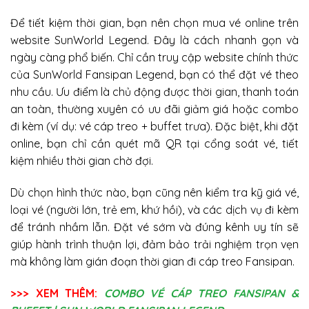
Để tiết kiệm thời gian, bạn nên chọn mua vé online trên
website SunWorld Legend. Đây là cách nhanh gọn và
ngày càng phổ biến. Chỉ cần truy cập website chính thức
của SunWorld Fansipan Legend, bạn có thể đặt vé theo
nhu cầu. Ưu điểm là chủ động được thời gian, thanh toán
an toàn, thường xuyên có ưu đãi giảm giá hoặc combo
đi kèm (ví dụ: vé cáp treo + buffet trưa). Đặc biệt, khi đặt
online, bạn chỉ cần quét mã QR tại cổng soát vé, tiết
kiệm nhiều thời gian chờ đợi.
Dù chọn hình thức nào, bạn cũng nên kiểm tra kỹ giá vé,
loại vé (người lớn, trẻ em, khứ hồi), và các dịch vụ đi kèm
để tránh nhầm lẫn. Đặt vé sớm và đúng kênh uy tín sẽ
giúp hành trình thuận lợi, đảm bảo trải nghiệm trọn vẹn
mà không làm gián đoạn thời gian đi cáp treo Fansipan.
>>> XEM THÊM:
COMBO VÉ CÁP TREO FANSIPAN &