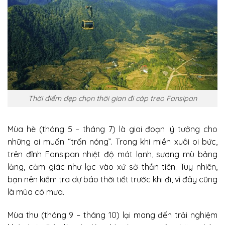
Thời điểm đẹp chọn thời gian đi cáp treo Fansipan
Mùa hè (tháng 5 – tháng 7) là giai đoạn lý tưởng cho
những ai muốn “trốn nóng”. Trong khi miền xuôi oi bức,
trên đỉnh Fansipan nhiệt độ mát lạnh, sương mù bảng
lảng, cảm giác như lạc vào xứ sở thần tiên. Tuy nhiên,
bạn nên kiểm tra dự báo thời tiết trước khi đi, vì đây cũng
là mùa có mưa.
Mùa thu (tháng 9 – tháng 10) lại mang đến trải nghiệm