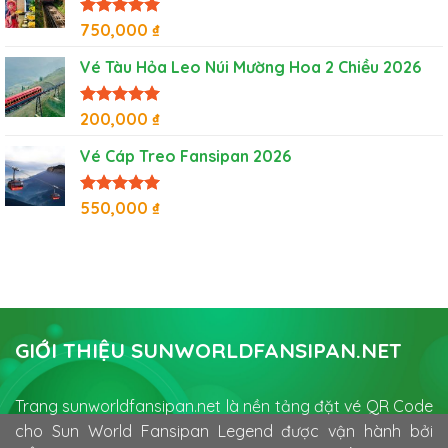
Được xếp
750,000
₫
hạng
5
5
sao
Vé Tàu Hỏa Leo Núi Mường Hoa 2 Chiều 2026
Được xếp
200,000
₫
hạng
5
5
sao
Vé Cáp Treo Fansipan 2026
Được xếp
550,000
₫
hạng
5
5
sao
GIỚI THIỆU SUNWORLDFANSIPAN.NET
Trang sunworldfansipan.net là nền tảng đặt vé QR Code
cho Sun World Fansipan Legend được vận hành bởi