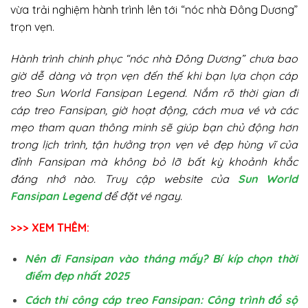
vừa trải nghiệm hành trình lên tới “nóc nhà Đông Dương”
trọn vẹn.
Hành trình chinh phục “nóc nhà Đông Dương” chưa bao
giờ dễ dàng và trọn vẹn đến thế khi bạn lựa chọn cáp
treo Sun World Fansipan Legend. Nắm rõ thời gian đi
cáp treo Fansipan, giờ hoạt động, cách mua vé và các
mẹo tham quan thông minh sẽ giúp bạn chủ động hơn
trong lịch trình, tận hưởng trọn vẹn vẻ đẹp hùng vĩ của
đỉnh Fansipan mà không bỏ lỡ bất kỳ khoảnh khắc
đáng nhớ nào. Truy cập website của
Sun World
Fansipan Legend
để đặt vé ngay.
>>> XEM THÊM:
Nên đi Fansipan vào tháng mấy? Bí kíp chọn thời
điểm đẹp nhất 2025
Cách thi công cáp treo Fansipan: Công trình đồ sộ