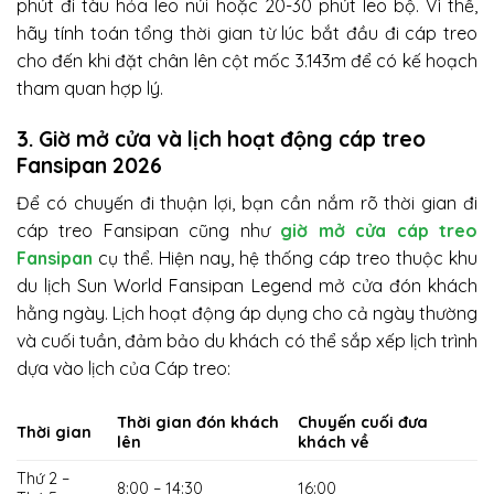
phút đi tàu hỏa leo núi hoặc 20-30 phút leo bộ. Vì thế,
hãy tính toán tổng thời gian từ lúc bắt đầu đi cáp treo
cho đến khi đặt chân lên cột mốc 3.143m để có kế hoạch
tham quan hợp lý.
3. Giờ mở cửa và lịch hoạt động cáp treo
Fansipan 2026
Để có chuyến đi thuận lợi, bạn cần nắm rõ thời gian đi
cáp treo Fansipan cũng như
giờ mở cửa cáp treo
Fansipan
cụ thể. Hiện nay, hệ thống cáp treo thuộc khu
du lịch Sun World Fansipan Legend mở cửa đón khách
hằng ngày. Lịch hoạt động áp dụng cho cả ngày thường
và cuối tuần, đảm bảo du khách có thể sắp xếp lịch trình
dựa vào lịch của Cáp treo:
Thời gian đón khách
Chuyến cuối đưa
Thời gian
lên
khách về
Thứ 2 –
8:00 – 14:30
16:00