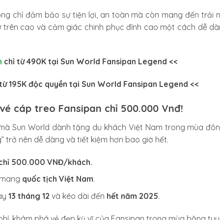
hông chỉ đảm bảo sự tiện lợi, an toàn mà còn mang đến trải 
 trên cao và cảm giác chinh phục đỉnh cao một cách dễ dàn
n
chỉ từ 490K tại Sun World Fansipan Legend <<
từ 195K độc quyền tạ
i Sun World Fansipan Legend <<
vé cáp treo Fansipan chỉ 500.000 Vnđ!
 mà Sun World dành tặng du khách Việt Nam trong mùa đôn
trở nên dễ dàng và tiết kiệm hơn bao giờ hết.
 chỉ 500.000 VNĐ/khách.
h mang
quốc tịch Việt Nam
.
gày
13 tháng 12
và kéo dài đến
hết năm 2025
.
 phí, khám phá vẻ đẹp kỳ vĩ của Fansipan trong mùa băng tu