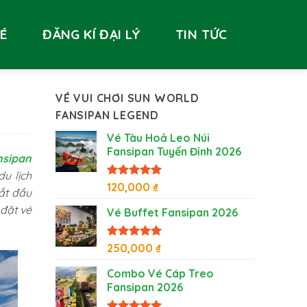
VÉ
ĐĂNG KÍ ĐẠI LÝ
TIN TỨC
VÉ VUI CHƠI SUN WORLD
FANSIPAN LEGEND
Vé Tàu Hoả Leo Núi
Fansipan Tuyến Đỉnh 2026
nsipan
du lịch
Được xếp
120,000
₫
ắt đầu
hạng
5
5
sao
 đặt vé
Vé Buffet Fansipan 2026
Được xếp
250,000
₫
hạng
5
5
sao
Combo Vé Cáp Treo
Fansipan 2026