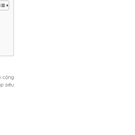
a cộng
p siêu