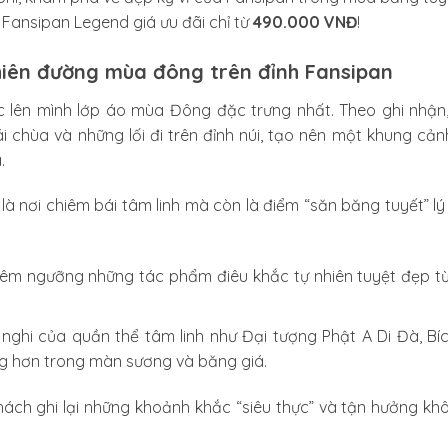
d Fansipan Legend giá ưu đãi chỉ từ
490.000 VNĐ
!
iên đường mùa đông trên đỉnh Fansipan
ác lên mình lớp áo mùa Đông đặc trưng nhất. Theo ghi nhận
 chùa và những lối đi trên đỉnh núi, tạo nên một khung cả
.
là nơi chiêm bái tâm linh mà còn là điểm “săn băng tuyết” l
êm ngưỡng những tác phẩm điêu khắc tự nhiên tuyệt đẹp t
 nghi của quần thể tâm linh như Đại tượng Phật A Di Đà, Bí
êng hơn trong màn sương và băng giá.
hách ghi lại những khoảnh khắc “siêu thực” và tận hưởng khô