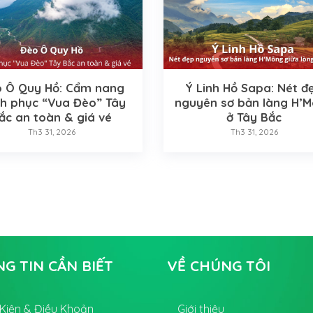
 Ô Quy Hồ: Cẩm nang
Ý Linh Hồ Sapa: Nét đ
nh phục “Vua Đèo” Tây
nguyên sơ bản làng H’
ắc an toàn & giá vé
ở Tây Bắc
Th3 31, 2026
Th3 31, 2026
G TIN CẦN BIẾT
VỀ CHÚNG TÔI
 Kiện & Điều Khoản
Giới thiệu