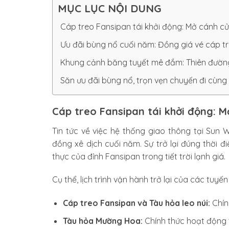
MỤC LỤC NỘI DUNG
Cáp treo Fansipan tái khởi động: Mở cánh 
Ưu đãi bùng nổ cuối năm: Đồng giá vé cáp t
Khung cảnh băng tuyết mê đắm: Thiên đườn
Săn ưu đãi bùng nổ, trọn vẹn chuyến đi cùn
Cáp treo Fansipan tái khởi động:
Tin tức về việc hệ thống giao thông tại Sun
đồng xê dịch cuối năm. Sự trở lại đúng thời 
thực của đỉnh Fansipan trong tiết trời lạnh giá.
Cụ thể, lịch trình vận hành trở lại của các tuyến
Cáp treo Fansipan và Tàu hỏa leo núi:
Chín
Tàu hỏa Mường Hoa:
Chính thức hoạt động t