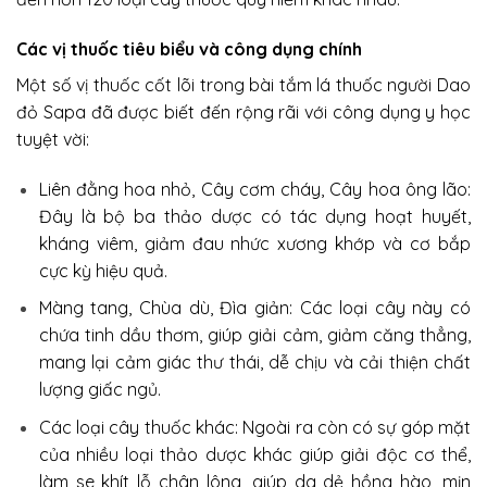
Các vị thuốc tiêu biểu và công dụng chính
Một số vị thuốc cốt lõi trong bài tắm lá thuốc người Dao
đỏ Sapa đã được biết đến rộng rãi với công dụng y học
tuyệt vời:
Liên đằng hoa nhỏ, Cây cơm cháy, Cây hoa ông lão:
Đây là bộ ba thảo dược có tác dụng hoạt huyết,
kháng viêm, giảm đau nhức xương khớp và cơ bắp
cực kỳ hiệu quả.
Màng tang, Chùa dù, Đìa giản: Các loại cây này có
chứa tinh dầu thơm, giúp giải cảm, giảm căng thẳng,
mang lại cảm giác thư thái, dễ chịu và cải thiện chất
lượng giấc ngủ.
Các loại cây thuốc khác: Ngoài ra còn có sự góp mặt
của nhiều loại thảo dược khác giúp giải độc cơ thể,
làm se khít lỗ chân lông, giúp da dẻ hồng hào, mịn