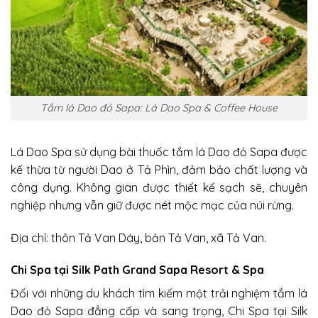
Tắm lá Dao đỏ Sapa: Lá Dao Spa & Coffee House
Lá Dao Spa sử dụng bài thuốc tắm lá Dao đỏ Sapa được
kế thừa từ người Dao ở Tả Phìn, đảm bảo chất lượng và
công dụng. Không gian được thiết kế sạch sẽ, chuyên
nghiệp nhưng vẫn giữ được nét mộc mạc của núi rừng.
Địa chỉ: thôn Tả Van Dáy, bản Tả Van, xã Tả Van.
Chi Spa tại Silk Path Grand Sapa Resort & Spa
Đối với những du khách tìm kiếm một trải nghiệm tắm lá
Dao đỏ Sapa đẳng cấp và sang trọng, Chi Spa tại Silk