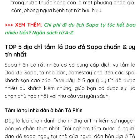
trong nước thuốc nóng còn là một phương pháp giải
cảm, phòng ngừa bệnh tật rất hữu hiệu.
>>> XEM THÊM:
Chi phí đi du lịch Sapa tự túc hết bao
nhiêu tiền? Ngân sách từ A-Z
TOP 5 địa chỉ tắm lá Dao đỏ Sapa chuẩn & uy
tín nhất
Sapa hiện có rất nhiều cơ sở cung cấp dịch vụ tắm lá
Dao đỏ Sapa, từ nhà dân, homestay cho đến các spa,
khách sạn cao cấp. Dưới đây là 5 gợi ý uy tín đã được
nhiều du khách kiểm chứng, giúp bạn có được sự lựa
chọn phù hợp nhất với nhu cầu và ngân sách.
Tắm lá tại nhà dân ở bản Tả Phìn
Đây là lựa chọn dành cho những ai tìm kiếm sự nguyên
bản và chân thực nhất. Trải nghiệm tắm nước lá người
dao đỏ sapa ngay tại nhà của người dân bản địa ở Tả