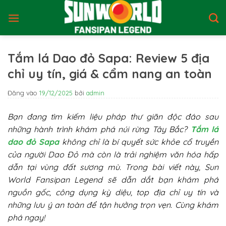
Bỏ
qua
nội
dung
Tắm lá Dao đỏ Sapa: Review 5 địa
chỉ uy tín, giá & cẩm nang an toàn
Đăng vào
19/12/2025
bởi
admin
Bạn đang tìm kiếm liệu pháp thư giãn độc đáo sau
những hành trình khám phá núi rừng Tây Bắc?
Tắm lá
dao đỏ Sapa
không chỉ là bí quyết sức khỏe cổ truyền
của người Dao Đỏ mà còn là trải nghiệm văn hóa hấp
dẫn tại vùng đất sương mù. Trong bài viết này, Sun
World Fansipan Legend sẽ dẫn dắt bạn khám phá
nguồn gốc, công dụng kỳ diệu, top địa chỉ uy tín và
những lưu ý an toàn để tận hưởng trọn vẹn. Cùng khám
phá ngay!