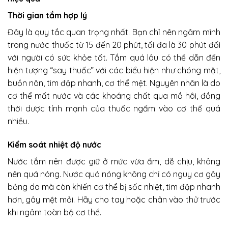
Thời gian tắm hợp lý
Đây là quy tắc quan trọng nhất. Bạn chỉ nên ngâm mình
trong nước thuốc từ 15 đến 20 phút, tối đa là 30 phút đối
với người có sức khỏe tốt. Tắm quá lâu có thể dẫn đến
hiện tượng “say thuốc” với các biểu hiện như chóng mặt,
buồn nôn, tim đập nhanh, cơ thể mệt. Nguyên nhân là do
cơ thể mất nước và các khoáng chất qua mồ hôi, đồng
thời dược tính mạnh của thuốc ngấm vào cơ thể quá
nhiều.
Kiểm soát nhiệt độ nước
Nước tắm nên được giữ ở mức vừa ấm, dễ chịu, không
nên quá nóng. Nước quá nóng không chỉ có nguy cơ gây
bỏng da mà còn khiến cơ thể bị sốc nhiệt, tim đập nhanh
hơn, gây mệt mỏi. Hãy cho tay hoặc chân vào thử trước
khi ngâm toàn bộ cơ thể.