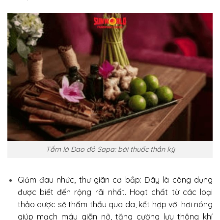
Tắm lá Dao đỏ Sapa: bài thuốc thần kỳ
Giảm đau nhức, thư giãn cơ bắp: Đây là công dụng
được biết đến rộng rãi nhất. Hoạt chất từ các loại
thảo dược sẽ thẩm thấu qua da, kết hợp với hơi nóng
giúp mạch máu giãn nở, tăng cường lưu thông khí