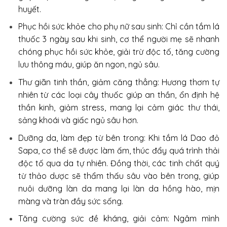
huyết.
Phục hồi sức khỏe cho phụ nữ sau sinh: Chỉ cần tắm lá
thuốc 3 ngày sau khi sinh, cơ thể người mẹ sẽ nhanh
chóng phục hồi sức khỏe, giải trừ độc tố, tăng cường
lưu thông máu, giúp ăn ngon, ngủ sâu.
Thư giãn tinh thần, giảm căng thẳng: Hương thơm tự
nhiên từ các loại cây thuốc giúp an thần, ổn định hệ
thần kinh, giảm stress, mang lại cảm giác thư thái,
sảng khoái và giấc ngủ sâu hơn.
Dưỡng da, làm đẹp từ bên trong: Khi tắm lá Dao đỏ
Sapa, cơ thể sẽ được làm ấm, thúc đẩy quá trình thải
độc tố qua da tự nhiên. Đồng thời, các tinh chất quý
từ thảo dược sẽ thẩm thấu sâu vào bên trong, giúp
nuôi dưỡng làn da mang lại làn da hồng hào, mịn
màng và tràn đầy sức sống.
Tăng cường sức đề kháng, giải cảm: Ngâm mình