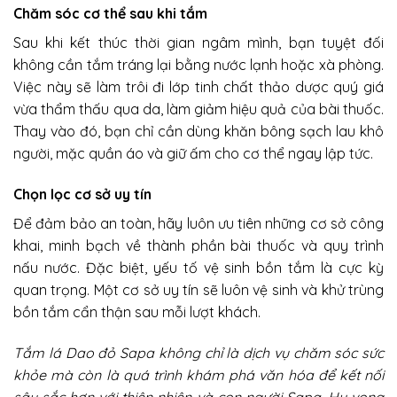
Chăm sóc cơ thể sau khi tắm
Sau khi kết thúc thời gian ngâm mình, bạn tuyệt đối
không cần tắm tráng lại bằng nước lạnh hoặc xà phòng.
Việc này sẽ làm trôi đi lớp tinh chất thảo dược quý giá
vừa thẩm thấu qua da, làm giảm hiệu quả của bài thuốc.
Thay vào đó, bạn chỉ cần dùng khăn bông sạch lau khô
người, mặc quần áo và giữ ấm cho cơ thể ngay lập tức.
Chọn lọc cơ sở uy tín
Để đảm bảo an toàn, hãy luôn ưu tiên những cơ sở công
khai, minh bạch về thành phần bài thuốc và quy trình
nấu nước. Đặc biệt, yếu tố vệ sinh bồn tắm là cực kỳ
quan trọng. Một cơ sở uy tín sẽ luôn vệ sinh và khử trùng
bồn tắm cẩn thận sau mỗi lượt khách.
Tắm lá Dao đỏ Sapa không chỉ là dịch vụ chăm sóc sức
khỏe mà còn là quá trình khám phá văn hóa để kết nối
sâu sắc hơn với thiên nhiên và con người Sapa. Hy vọng