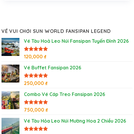
VÉ VUI CHƠI SUN WORLD FANSIPAN LEGEND
Vé Tàu Hoả Leo Núi Fansipan Tuyến Đỉnh 2026
Được xếp
120,000
₫
hạng
5
5
sao
Vé Buffet Fansipan 2026
Được xếp
250,000
₫
hạng
5
5
sao
Combo Vé Cáp Treo Fansipan 2026
Được xếp
750,000
₫
hạng
5
5
sao
Vé Tàu Hỏa Leo Núi Mường Hoa 2 Chiều 2026