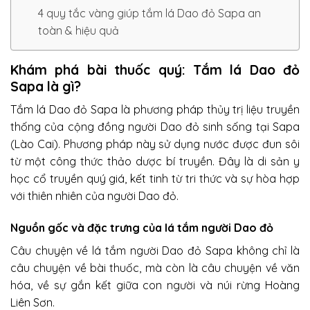
4 quy tắc vàng giúp tắm lá Dao đỏ Sapa an
toàn & hiệu quả
Khám phá bài thuốc quý: Tắm lá Dao đỏ
Sapa là gì?
Tắm lá Dao đỏ Sapa là phương pháp thủy trị liệu truyền
thống của cộng đồng người Dao đỏ sinh sống tại Sapa
(Lào Cai). Phương pháp này sử dụng nước được đun sôi
từ một công thức thảo dược bí truyền. Đây là di sản y
học cổ truyền quý giá, kết tinh từ tri thức và sự hòa hợp
với thiên nhiên của người Dao đỏ.
Nguồn gốc và đặc trưng của lá tắm người Dao đỏ
Câu chuyện về lá tắm người Dao đỏ Sapa không chỉ là
câu chuyện về bài thuốc, mà còn là câu chuyện về văn
hóa, về sự gắn kết giữa con người và núi rừng Hoàng
Liên Sơn.