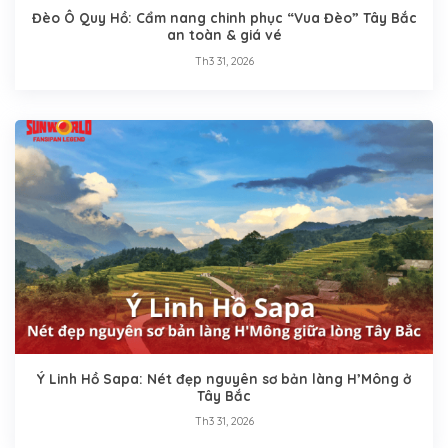
Đèo Ô Quy Hồ: Cẩm nang chinh phục “Vua Đèo” Tây Bắc
an toàn & giá vé
Th3 31, 2026
Ý Linh Hồ Sapa: Nét đẹp nguyên sơ bản làng H’Mông ở
Tây Bắc
Th3 31, 2026