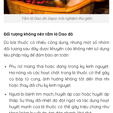
Tắm lá Dao đỏ Sapa: trải nghiệm thư giãn
Đối tượng không nên tắm lá Dao đỏ
Dù bài thuốc có nhiều công dụng, nhưng một số nhóm
đối tượng sau đây được khuyến cáo không nên sử dụng
liệu pháp này để đảm bảo an toàn:
Phụ nữ mang thai hoặc đang trong kỳ kinh nguyệt:
Hơi nóng và các hoạt chất trong lá thuốc có thể gây
co bóp tử cung, ảnh hưởng không tốt đến thai nhi
hoặc thay đổi chu kỳ kinh nguyệt.
Người bị bệnh tim mạch, huyết áp cao hoặc huyết áp
thấp: Sự thay đổi nhiệt độ đột ngột và tác dụng hoạt
huyết mạnh của lá thuốc có thể gây triệu chứng như
tăng/giảm huyết áp, tim đập nhanh, khó thở.