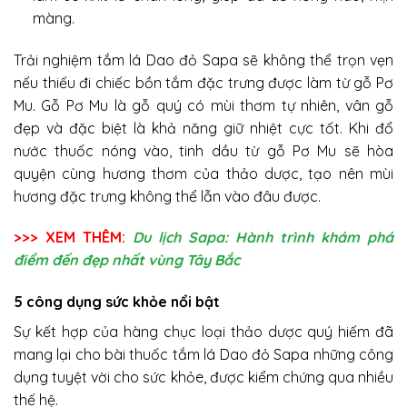
màng.
Trải nghiệm tắm lá Dao đỏ Sapa sẽ không thể trọn vẹn
nếu thiếu đi chiếc bồn tắm đặc trưng được làm từ gỗ Pơ
Mu. Gỗ Pơ Mu là gỗ quý có mùi thơm tự nhiên, vân gỗ
đẹp và đặc biệt là khả năng giữ nhiệt cực tốt. Khi đổ
nước thuốc nóng vào, tinh dầu từ gỗ Pơ Mu sẽ hòa
quyện cùng hương thơm của thảo dược, tạo nên mùi
hương đặc trưng không thể lẫn vào đâu được.
>>> XEM THÊM:
Du lịch Sapa: Hành trình khám phá
điểm đến đẹp nhất vùng Tây Bắc
5 công dụng sức khỏe nổi bật
Sự kết hợp của hàng chục loại thảo dược quý hiếm đã
mang lại cho bài thuốc tắm lá Dao đỏ Sapa những công
dụng tuyệt vời cho sức khỏe, được kiểm chứng qua nhiều
thế hệ.