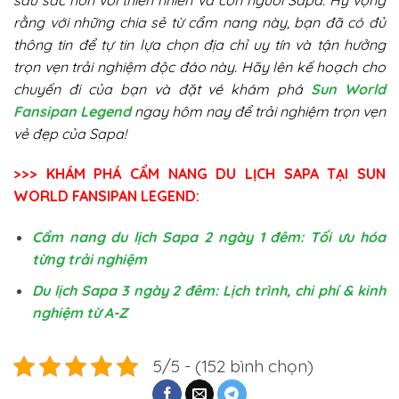
rằng với những chia sẻ từ cẩm nang này, bạn đã có đủ
thông tin để tự tin lựa chọn địa chỉ uy tín và tận hưởng
trọn vẹn trải nghiệm độc đáo này. Hãy lên kế hoạch cho
chuyến đi của bạn và đặt vé khám phá
Sun World
Fansipan Legend
ngay hôm nay để trải nghiệm trọn vẹn
vẻ đẹp của Sapa!
>>> KHÁM PHÁ CẨM NANG DU LỊCH SAPA TẠI SUN
WORLD FANSIPAN LEGEND:
Cẩm nang du lịch Sapa 2 ngày 1 đêm: Tối ưu hóa
từng trải nghiệm
Du lịch Sapa 3 ngày 2 đêm: Lịch trình, chi phí & kinh
nghiệm từ A-Z
5/5 - (152 bình chọn)