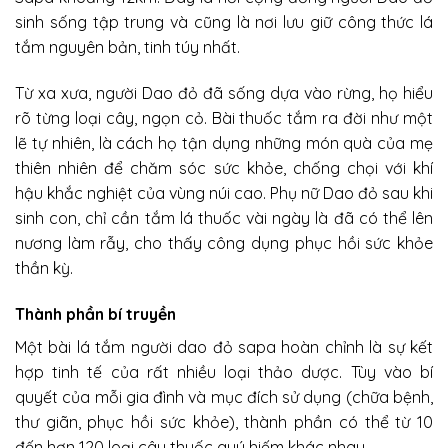
sinh sống tập trung và cũng là nơi lưu giữ công thức lá
tắm nguyên bản, tinh túy nhất.
Từ xa xưa, người Dao đỏ đã sống dựa vào rừng, họ hiểu
rõ từng loại cây, ngọn cỏ. Bài thuốc tắm ra đời như một
lẽ tự nhiên, là cách họ tận dụng những món quà của mẹ
thiên nhiên để chăm sóc sức khỏe, chống chọi với khí
hậu khắc nghiệt của vùng núi cao. Phụ nữ Dao đỏ sau khi
sinh con, chỉ cần tắm lá thuốc vài ngày là đã có thể lên
nương làm rẫy, cho thấy công dụng phục hồi sức khỏe
thần kỳ.
Thành phần bí truyền
Một bài lá tắm người dao đỏ sapa hoàn chỉnh là sự kết
hợp tinh tế của rất nhiều loại thảo dược. Tùy vào bí
quyết của mỗi gia đình và mục đích sử dụng (chữa bệnh,
thư giãn, phục hồi sức khỏe), thành phần có thể từ 10
đến hơn 120 loại cây thuốc quý hiếm khác nhau.