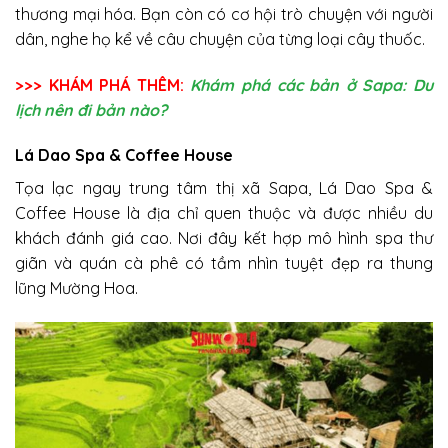
thương mại hóa. Bạn còn có cơ hội trò chuyện với người
dân, nghe họ kể về câu chuyện của từng loại cây thuốc.
>>> KHÁM PHÁ THÊM:
Khám phá các bản ở Sapa: Du
lịch nên đi bản nào?
Lá Dao Spa & Coffee House
Tọa lạc ngay trung tâm thị xã Sapa, Lá Dao Spa &
Coffee House là địa chỉ quen thuộc và được nhiều du
khách đánh giá cao. Nơi đây kết hợp mô hình spa thư
giãn và quán cà phê có tầm nhìn tuyệt đẹp ra thung
lũng Mường Hoa.