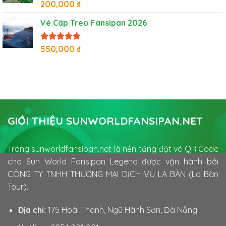
Được xếp
200,000
₫
hạng
5
5
sao
Vé Cáp Treo Fansipan 2026
Được xếp
550,000
₫
hạng
5
5
sao
GIỚI THIỆU SUNWORLDFANSIPAN.NET
Trang sunworldfansipan.net là nền tảng đặt vé QR Code
cho Sun World Fansipan Legend được vận hành bởi
CÔNG TY TNHH THƯƠNG MẠI DỊCH VỤ LA BÀN (La Bàn
Tour).
Địa chỉ:
175 Hoài Thanh, Ngũ Hành Sơn, Đà Nẵng