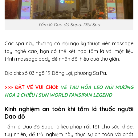
Tắm lá Dao đỏ Sapa: Dibi Spa
Các spa này thường có đội ngũ kỹ thuật viên massage
tay nghề cao, bạn có thể kết hợp tắm lá với một liệu
trình massage body để nhân đôi hiệu quả thư giãn.
Địa chỉ: số 03 ngõ 19 Đồng Lợi, phường Sa Pa.
>>> ĐẶT VÉ VUI CHƠI:
VÉ TÀU HỎA LEO NÚI MƯỜNG
HOA 2 CHIỀU | SUN WORLD FANSIPAN LEGEND
Kinh nghiệm an toàn khi tắm lá thuốc người
Dao đỏ
Tắm lá Dao đỏ Sapa là liệu pháp rất tốt cho sức khỏe,
tuy nhiên, để trải nghiệm này thực sự an toàn và phát